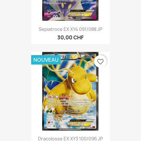
Sepiatroce EX XY4 091/088 JP
30,00 CHF
NOUVEAU
favorite_border
Dracolosse EX XY3 100/096 JP