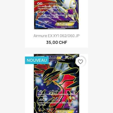
Airmure EX XY1 062/060 JP
35,00 CHF
NOUVEAU
favorite_border