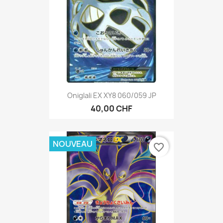
Oniglali EX XY8 060/059 JP
40,00 CHF
NOUVEAU
favorite_border