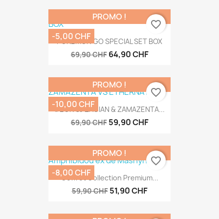
PROMO !
favorite_border
-5,00 CHF
POKEMON GO SPECIAL SET BOX
64,90 CHF
69,90 CHF
PROMO !
favorite_border
-10,00 CHF
DECK SJ ZACIAN & ZAMAZENTA...
59,90 CHF
69,90 CHF
PROMO !
favorite_border
-8,00 CHF
Coffret Collection Premium...
51,90 CHF
59,90 CHF