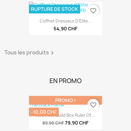
RUPTURE DE STOCK
favorite_border
Coffret Dresseur D'Elite...
54,90 CHF
Tous les produits

EN PROMO
PROMO !
favorite_border
-10,00 CHF
Sv3 Deck Build Box Ruler Of...
79,90 CHF
89,90 CHF