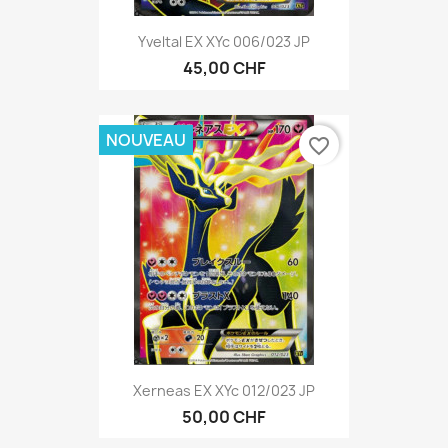
Yveltal EX XYc 006/023 JP
45,00 CHF
NOUVEAU
favorite_border
Xerneas EX XYc 012/023 JP
50,00 CHF