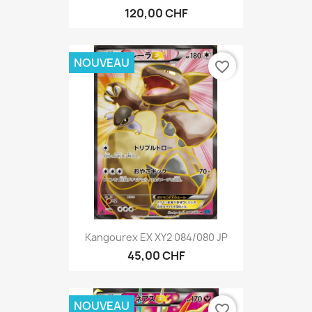
120,00 CHF
NOUVEAU
favorite_border
Kangourex EX XY2 084/080 JP
45,00 CHF
NOUVEAU
favorite_border