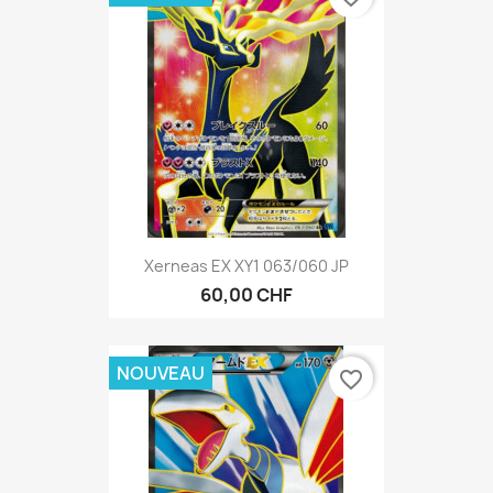
Xerneas EX XY1 063/060 JP
60,00 CHF
NOUVEAU
favorite_border