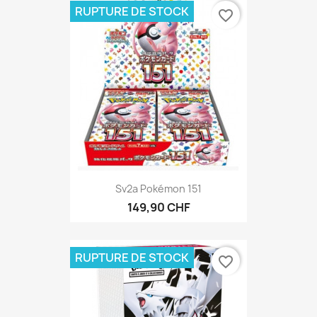
RUPTURE DE STOCK
favorite_border
Sv2a Pokémon 151
149,90 CHF
RUPTURE DE STOCK
favorite_border