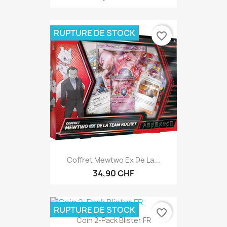
RUPTURE DE STOCK
favorite_border
Coffret Mewtwo Ex De La...
34,90 CHF
RUPTURE DE STOCK
favorite_border
Coin 2-Pack Blister FR