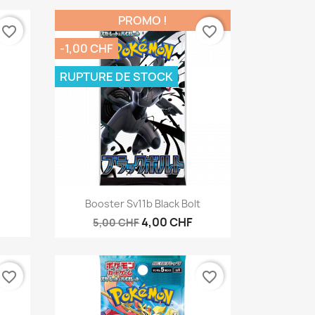
PROMO !
favorite_border
favorite_border
-1,00 CHF
RUPTURE DE STOCK
Aperçu rapide

e
Booster Sv11b Black Bolt
4,00 CHF
5,00 CHF
favorite_border
favorite_border