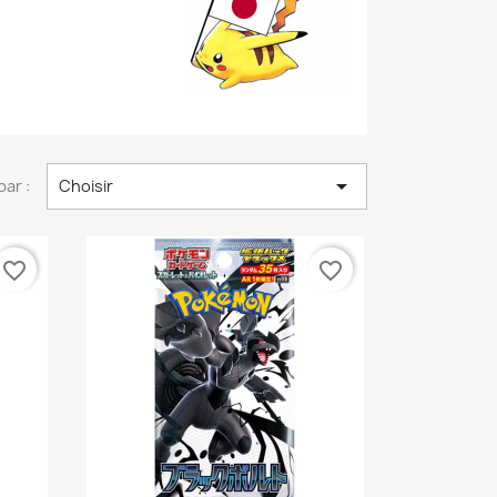

par :
Choisir
favorite_border
favorite_border