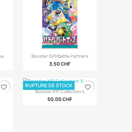
Aperçu rapide

na
Booster SV9 Battle Partners
3,50 CHF
RUPTURE DE STOCK
favorite_border
favorite_border
Aperçu rapide

Booster XY1 Collection X
50,00 CHF