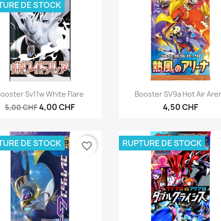
TURE DE STOCK
Aperçu rapide
Aperçu rapide


ooster Sv11w White Flare
Booster SV9a Hot Air Are
4,00 CHF
4,50 CHF
5,00 CHF
TURE DE STOCK
RUPTURE DE STOCK
favorite_border