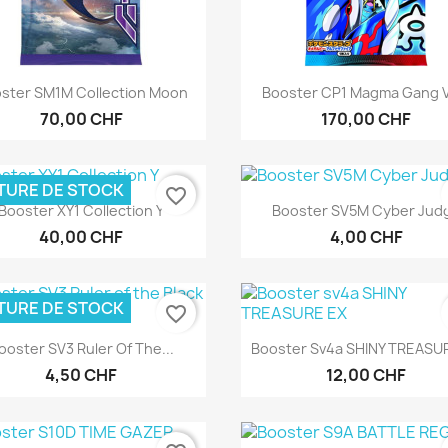
Aperçu rapide
Aperçu rapide


ster SM1M Collection Moon
Booster CP1 Magma Gang V
70,00 CHF
170,00 CHF
TURE DE STOCK
favorite_border
Aperçu rapide
Aperçu rapide


Booster XY1 Collection Y
Booster SV5M Cyber Jud
40,00 CHF
4,00 CHF
TURE DE STOCK
favorite_border
Aperçu rapide
Aperçu rapide


ooster SV3 Ruler Of The...
Booster Sv4a SHINY TREASU
4,50 CHF
12,00 CHF