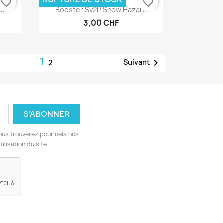
favorite_border
favorite_border
Aperçu rapide

ION
Booster Sv2P Snow Hazard
3,00 CHF
1

Suivant
2
ous trouverez pour cela nos
ilisation du site.