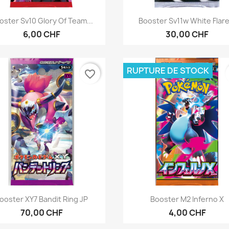
Aperçu rapide
Aperçu rapide


oster Sv10 Glory Of Team...
Booster Sv11w White Flare.
6,00 CHF
30,00 CHF
RUPTURE DE STOCK
favorite_border
Aperçu rapide
Aperçu rapide


ooster XY7 Bandit Ring JP
Booster M2 Inferno X
70,00 CHF
4,00 CHF