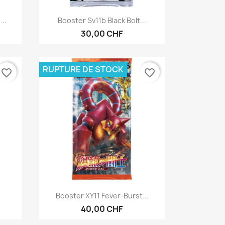
Aperçu rapide

..
Booster Sv11b Black Bolt...
30,00 CHF
RUPTURE DE STOCK
favorite_border
favorite_border
Aperçu rapide

Booster XY11 Fever-Burst...
40,00 CHF