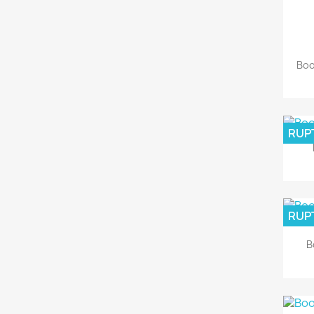
Boo
RUP
RUP
B