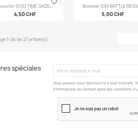
favorite_border
Aperçu rapide
Aperçu rapide


ooster S10D TIME GAZER
Booster S9A BATTLE REG
4,50 CHF
5,00 CHF
ge 1-24 de 27 article(s)
res spéciales
Vous pouvez vous désinscrire à tout moment. V
informations de contact dans les conditions d'ut