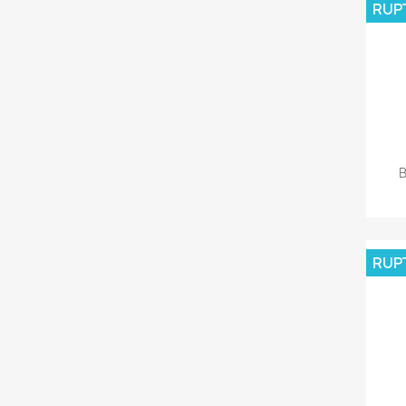
RUP
B
RUP