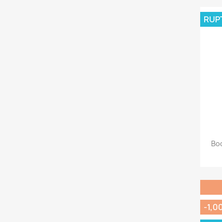
RUP
Bo
-1,0