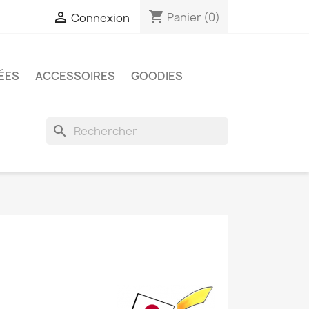
shopping_cart

Panier
(0)
Connexion
ÉES
ACCESSOIRES
GOODIES
search