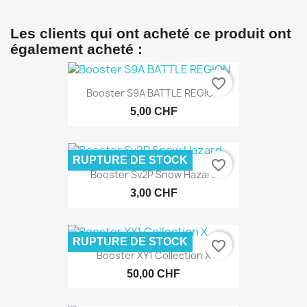
Les clients qui ont acheté ce produit ont
également acheté :
favorite_border
Booster S9A BATTLE REGION
5,00 CHF
RUPTURE DE STOCK
favorite_border
Booster Sv2P Snow Hazard
3,00 CHF
RUPTURE DE STOCK
favorite_border
Booster XY1 Collection X
50,00 CHF