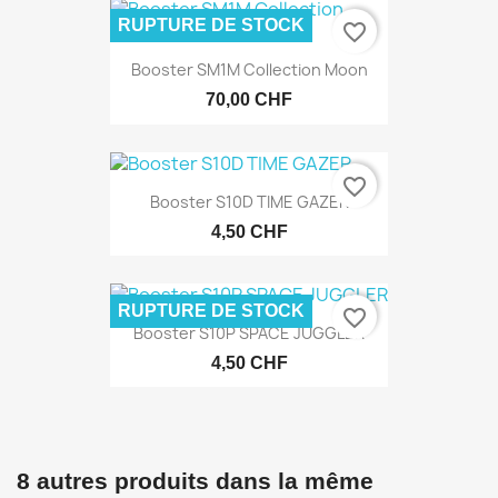
RUPTURE DE STOCK
favorite_border
Booster SM1M Collection Moon
70,00 CHF
favorite_border
Booster S10D TIME GAZER
4,50 CHF
RUPTURE DE STOCK
favorite_border
Booster S10P SPACE JUGGLER
4,50 CHF
8 autres produits dans la même