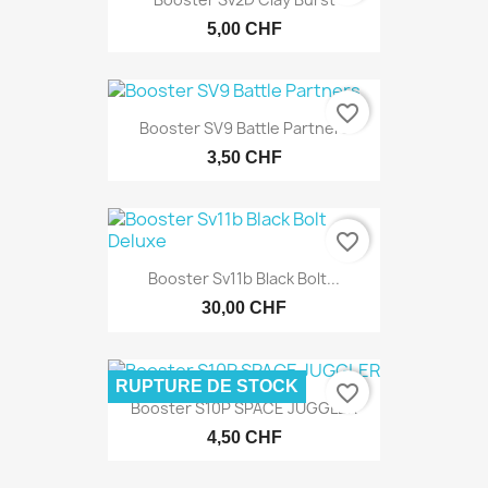
5,00 CHF
favorite_border
Booster SV9 Battle Partners
3,50 CHF
favorite_border
Booster Sv11b Black Bolt...
30,00 CHF
RUPTURE DE STOCK
favorite_border
Booster S10P SPACE JUGGLER
4,50 CHF