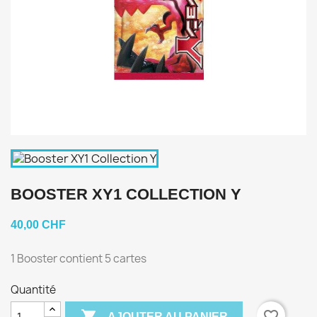
BOOSTER XY1 COLLECTION Y
40,00 CHF
1 Booster contient 5 cartes
Quantité

favorite_border
AJOUTER AU PANIER