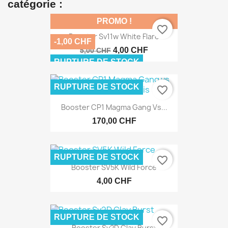
catégorie :
PROMO !
favorite_border
Booster Sv11w White Flare
-1,00 CHF
4,00 CHF
5,00 CHF
RUPTURE DE STOCK
RUPTURE DE STOCK
favorite_border
Booster CP1 Magma Gang Vs...
170,00 CHF
RUPTURE DE STOCK
favorite_border
Booster SV5K Wild Force
4,00 CHF
RUPTURE DE STOCK
favorite_border
Booster Sv2D Clay Burst