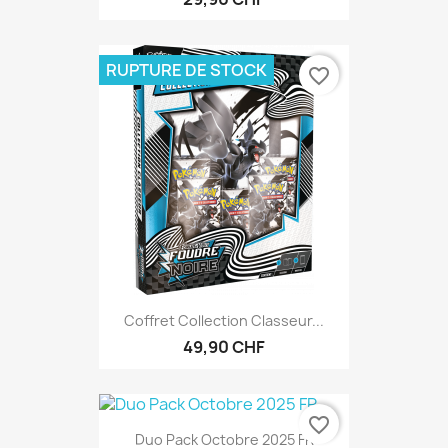
RUPTURE DE STOCK
favorite_border
Coffret Collection Classeur...
49,90 CHF
favorite_border
Duo Pack Octobre 2025 FR