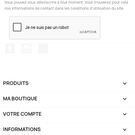
Vous pouvez vous désinscrire à tout moment. Vous trouverez pour cela
nos informations de contact dans les conditions d'utilisation du site.
Facebook
Instagram
TikTok
PRODUITS

MA BOUTIQUE

VOTRE COMPTE

INFORMATIONS
keyboard_arrow_down