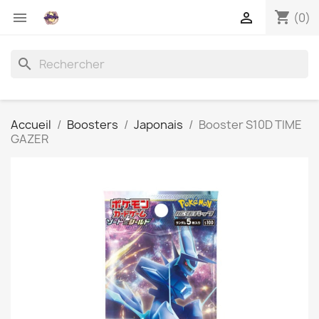
shopping_cart


(0)
search
Accueil
Boosters
Japonais
Booster S10D TIME
GAZER