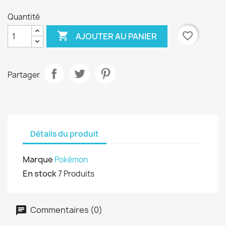
Quantité

favorite_border
AJOUTER AU PANIER
Partager
Détails du produit
Marque
Pokémon
En stock
7 Produits
Commentaires (0)