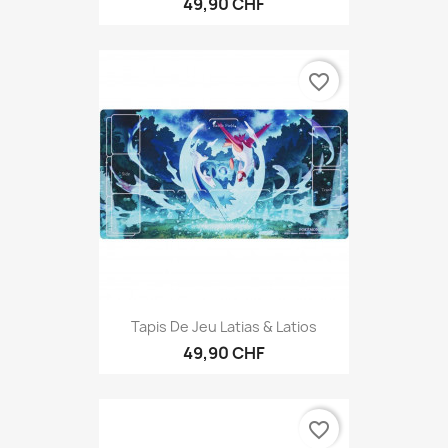
49,90 CHF
favorite_border
Tapis De Jeu Latias & Latios
49,90 CHF
favorite_border