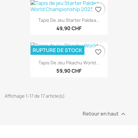
favorite_border
Tapis De Jeu Starter Paldea...
49,90 CHF
RUPTURE DE STOCK
favorite_border
Tapis De Jeu Pikachu World...
59,90 CHF
Affichage 1-17 de 17 article(s)
Retour en haut
