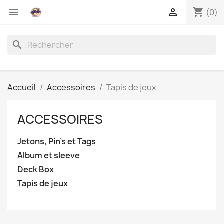
shopping_cart


(0)
search
Accueil
Accessoires
Tapis de jeux
ACCESSOIRES
Jetons, Pin's et Tags
Album et sleeve
Deck Box
Tapis de jeux