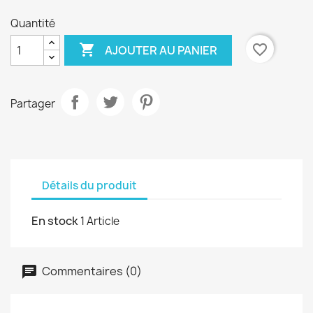
Quantité

favorite_border
AJOUTER AU PANIER
Partager
Détails du produit
En stock
1 Article
Commentaires (0)