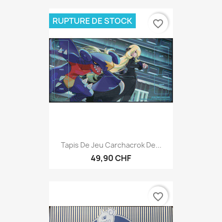
RUPTURE DE STOCK
favorite_border
Tapis De Jeu Carchacrok De...
49,90 CHF
favorite_border