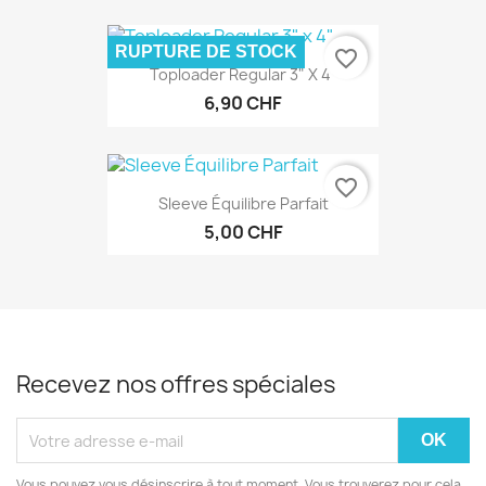
RUPTURE DE STOCK
favorite_border
Toploader Regular 3" X 4"
6,90 CHF
favorite_border
Sleeve Équilibre Parfait
5,00 CHF
Recevez nos offres spéciales
Vous pouvez vous désinscrire à tout moment. Vous trouverez pour cela