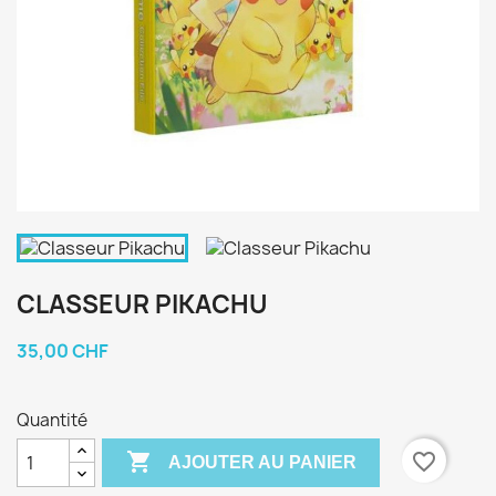
CLASSEUR PIKACHU
35,00 CHF
Quantité

favorite_border
AJOUTER AU PANIER