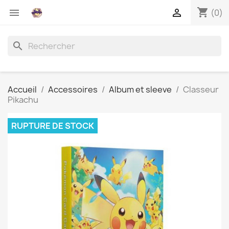
shopping_cart


(0)
search
Accueil
Accessoires
Album et sleeve
Classeur
Pikachu
RUPTURE DE STOCK