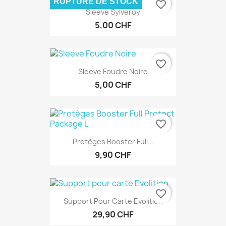
RUPTURE DE STOCK
favorite_border
Sleeve Sylveroy
5,00 CHF
favorite_border
Sleeve Foudre Noire
5,00 CHF
favorite_border
Protèges Booster Full...
9,90 CHF
favorite_border
Support Pour Carte Evolition
29,90 CHF