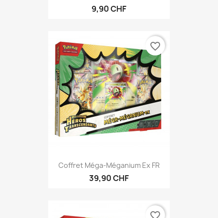
9,90 CHF
favorite_border
Coffret Méga-Méganium Ex FR
39,90 CHF
favorite_border