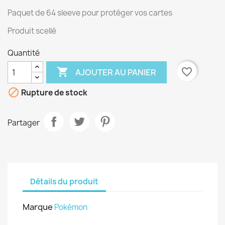
Paquet de 64 sleeve pour protéger vos cartes
Produit scellé
Quantité

favorite_border
AJOUTER AU PANIER

Rupture de stock
Partager
Détails du produit
Marque
Pokémon