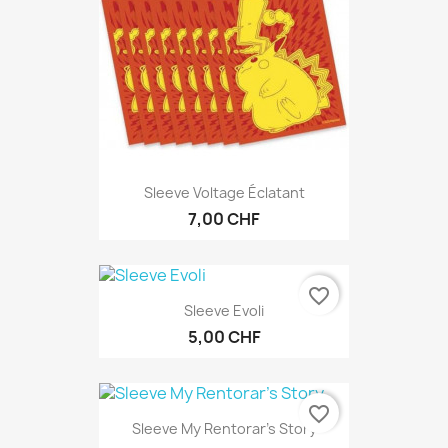
Sleeve Voltage Éclatant
7,00 CHF
favorite_border
Sleeve Evoli
5,00 CHF
favorite_border
Sleeve My Rentorar's Story