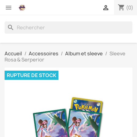
shopping_cart


(0)
search
Accueil
Accessoires
Album et sleeve
Sleeve
Rosa & Serperior
RUPTURE DE STOCK