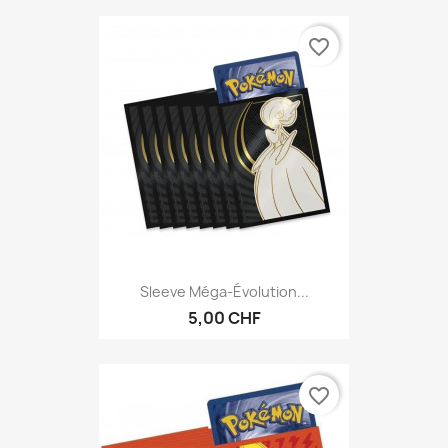
favorite_border
Sleeve Méga-Évolution...
5,00 CHF
favorite_border