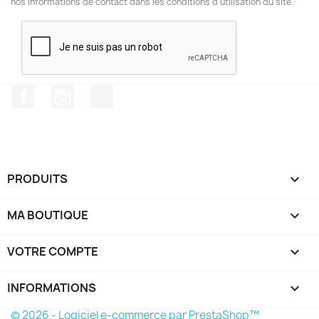
nos informations de contact dans les conditions d'utilisation du site.
Facebook
Instagram
TikTok
PRODUITS

MA BOUTIQUE

VOTRE COMPTE

INFORMATIONS
keyboard_arrow_down
© 2026 - Logiciel e-commerce par PrestaShop™