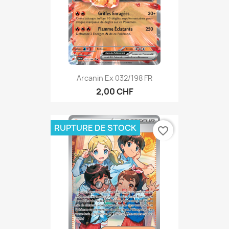
Arcanin Ex 032/198 FR
2,00 CHF
RUPTURE DE STOCK
favorite_border