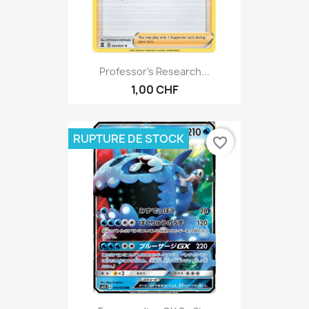
Professor's Research...
1,00 CHF
RUPTURE DE STOCK
favorite_border