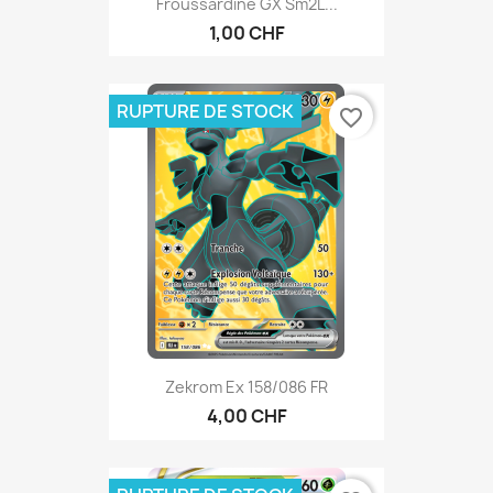
Froussardine GX Sm2L...
1,00 CHF
RUPTURE DE STOCK
favorite_border
Zekrom Ex 158/086 FR
4,00 CHF