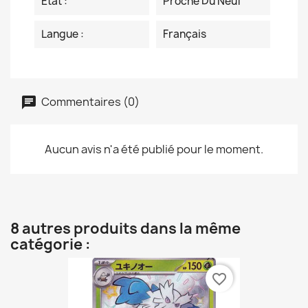
Etat :
Proche Du Neuf
Langue :
Français
Commentaires (0)
Aucun avis n'a été publié pour le moment.
8 autres produits dans la même
catégorie :
favorite_border