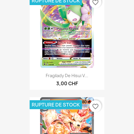
RUPTURE DE STOCK
favorite_border
Fragilady De Hisui V...
3,00 CHF
RUPTURE DE STOCK
favorite_border