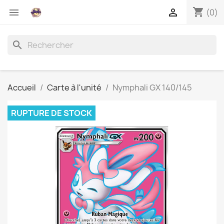
shopping_cart


(0)
search
Accueil
Carte à l'unité
Nymphali GX 140/145
RUPTURE DE STOCK