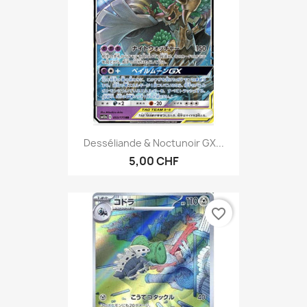
Desséliande & Noctunoir GX...
5,00 CHF
favorite_border