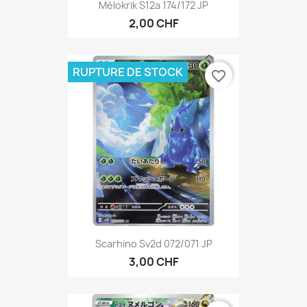
Mélokrik S12a 174/172 JP
2,00 CHF
RUPTURE DE STOCK
favorite_border
Scarhino Sv2d 072/071 JP
3,00 CHF