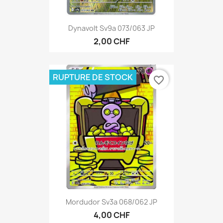
Dynavolt Sv9a 073/063 JP
2,00 CHF
RUPTURE DE STOCK
favorite_border
Mordudor Sv3a 068/062 JP
4,00 CHF