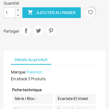
Quantité

favorite_border
AJOUTER AU PANIER
Partager
Détails du produit
Marque
Pokémon
En stock
3 Produits
Fiche technique
Série / Bloc :
Ecarlate Et Violet