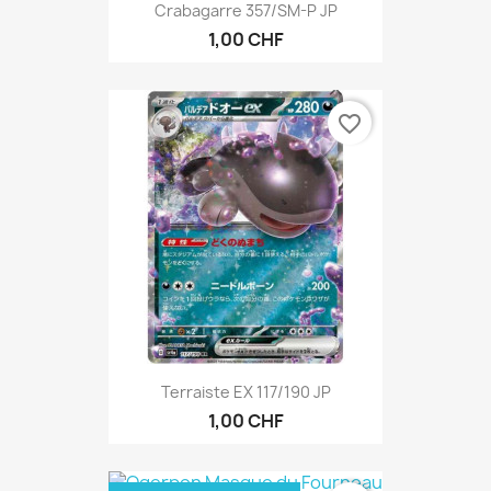
Crabagarre 357/SM-P JP
1,00 CHF
favorite_border
Terraiste EX 117/190 JP
1,00 CHF