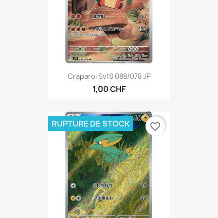
Craparoi Sv1S 088/078 JP
1,00 CHF
RUPTURE DE STOCK
favorite_border