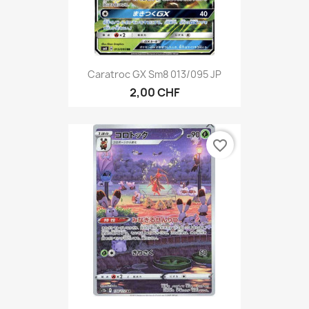
Caratroc GX Sm8 013/095 JP
2,00 CHF
favorite_border