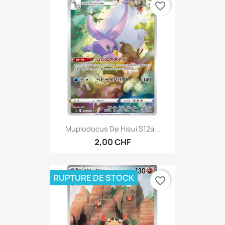
favorite_border
Muplodocus De Hisui S12a...
2,00 CHF
RUPTURE DE STOCK
favorite_border