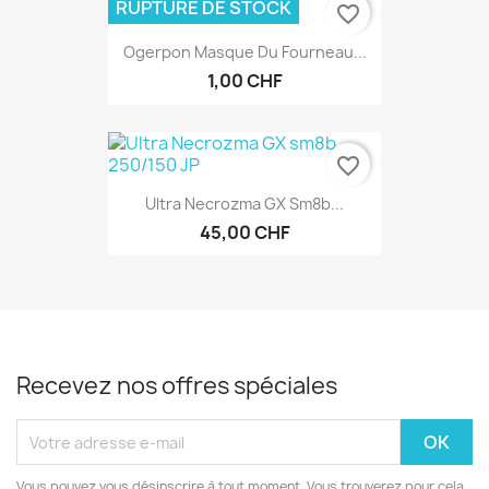
RUPTURE DE STOCK
favorite_border
Ogerpon Masque Du Fourneau...
1,00 CHF
favorite_border
Ultra Necrozma GX Sm8b...
45,00 CHF
Recevez nos offres spéciales
Vous pouvez vous désinscrire à tout moment. Vous trouverez pour cela