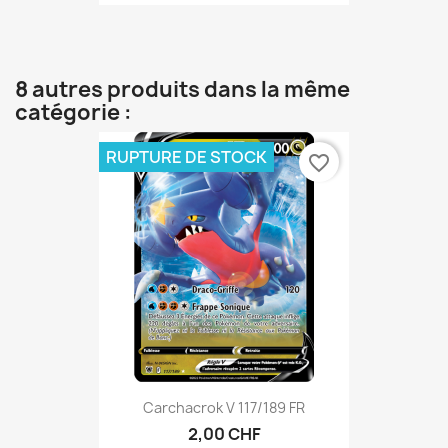
8 autres produits dans la même
catégorie :
RUPTURE DE STOCK
favorite_border
Carchacrok V 117/189 FR
2,00 CHF