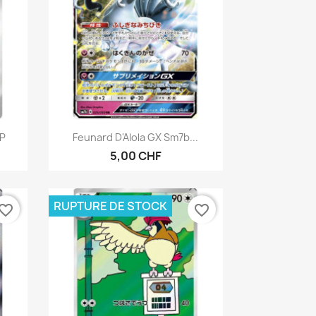
Aperçu rapide

JP
Feunard D'Alola GX Sm7b...
5,00 CHF
RUPTURE DE STOCK
vorite_border
favorite_border