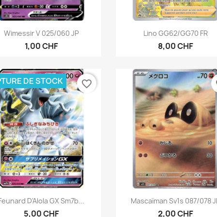
Aperçu rapide
Aperçu rapide


Wimessir V 025/060 JP
Lino GG62/GG70 FR
1,00 CHF
8,00 CHF
TURE DE STOCK
favorite_border
fa
Aperçu rapide
Aperçu rapide


Feunard D'Alola GX Sm7b...
Mascaïman Sv1s 087/078 J
5,00 CHF
2,00 CHF