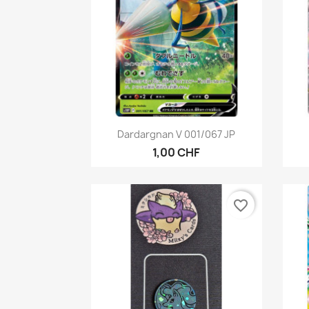
Aperçu rapide

Dardargnan V 001/067 JP
1,00 CHF
favorite_border