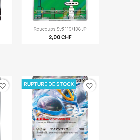
Aperçu rapide

Roucoups Sv3 119/108 JP
2,00 CHF
RUPTURE DE STOCK
vorite_border
favorite_border