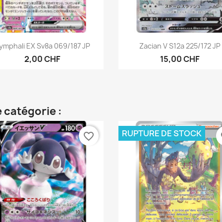
Aperçu rapide
Aperçu rapide


ymphali EX Sv8a 069/187 JP
Zacian V S12a 225/172 JP
2,00 CHF
15,00 CHF
 catégorie :
RUPTURE DE STOCK
favorite_border
fa