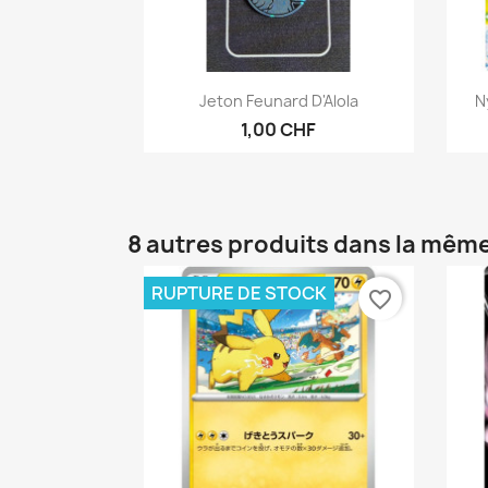
Aperçu rapide

Jeton Feunard D'Alola
N
1,00 CHF
8 autres produits dans la même
RUPTURE DE STOCK
favorite_border