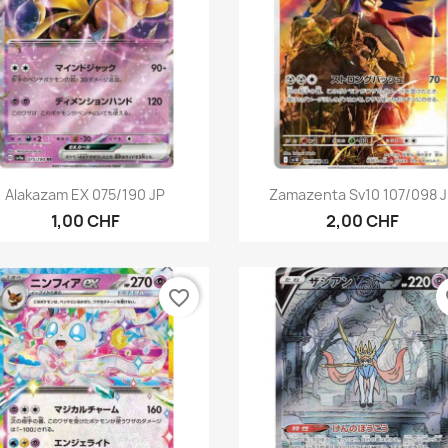
Aperçu rapide
Aperçu rapide


Alakazam EX 075/190 JP
Zamazenta Sv10 107/098 
1,00 CHF
2,00 CHF
favorite_border
fa