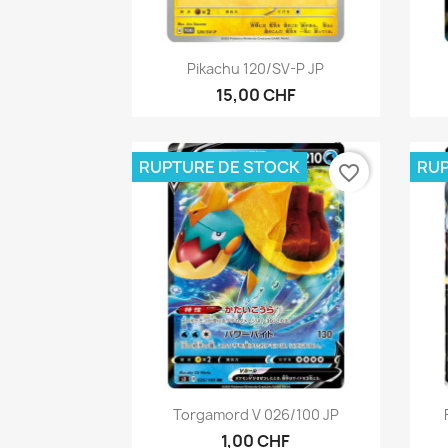
Aperçu rapide

Pikachu 120/SV-P JP
15,00 CHF
RUPTURE DE STOCK
RUP
favorite_border
Aperçu rapide

Torgamord V 026/100 JP
1,00 CHF