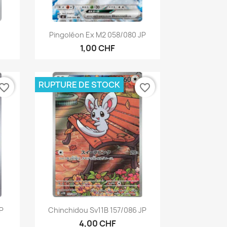
Aperçu rapide

Pingoléon Ex M2 058/080 JP
1,00 CHF
RUPTURE DE STOCK
vorite_border
favorite_border
Aperçu rapide

P
Chinchidou Sv11B 157/086 JP
4,00 CHF