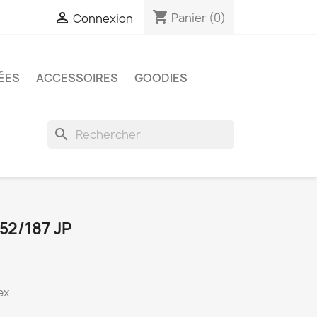
shopping_cart

Panier
(0)
Connexion
ÉES
ACCESSOIRES
GOODIES
search
52/187 JP
ex