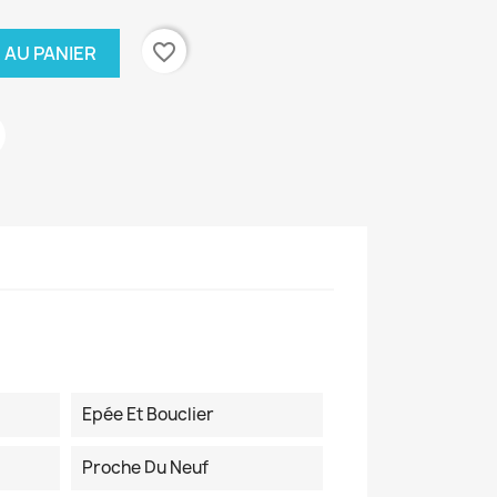
favorite_border
 AU PANIER
Epée Et Bouclier
Proche Du Neuf