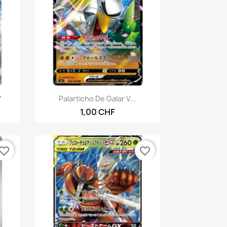
Aperçu rapide

7
Palarticho De Galar V...
1,00 CHF
vorite_border
favorite_border