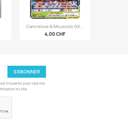
Aperçu rapide

Cancrelove & Mouscoto GX...
4,00 CHF
ous trouverez pour cela nos
ilisation du site.