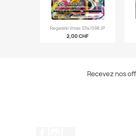
Aperçu rapide

Regieleki Vmax 034/098 JP
2,00 CHF
Recevez nos off
Facebook
Instagram
TikTok