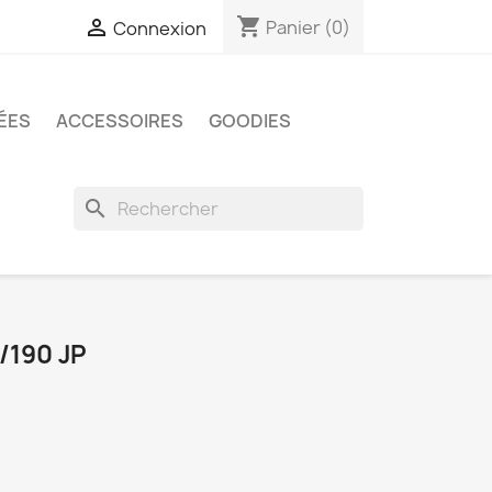
shopping_cart

Panier
(0)
Connexion
ÉES
ACCESSOIRES
GOODIES
search
/190 JP