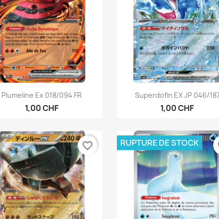
Aperçu rapide
Aperçu rapide


Plumeline Ex 018/094 FR
Superdofin EX JP 046/18
1,00 CHF
1,00 CHF
RUPTURE DE STOCK
favorite_border
fa