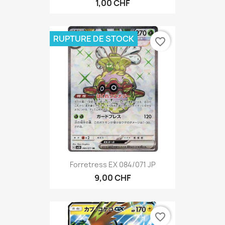
1,00 CHF
RUPTURE DE STOCK
favorite_border
Forretress EX 084/071 JP
9,00 CHF
favorite_border