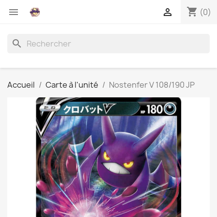
shopping_cart


(0)
search
Accueil
Carte à l'unité
Nostenfer V 108/190 JP