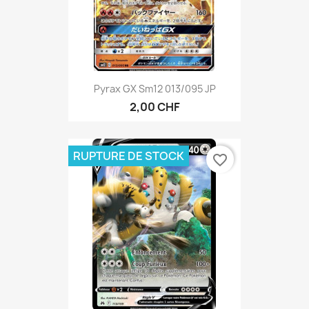
Pyrax GX Sm12 013/095 JP
2,00 CHF
RUPTURE DE STOCK
favorite_border