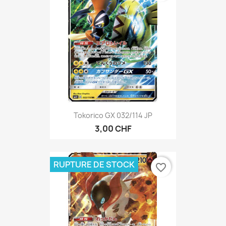
Tokorico GX 032/114 JP
3,00 CHF
RUPTURE DE STOCK
favorite_border