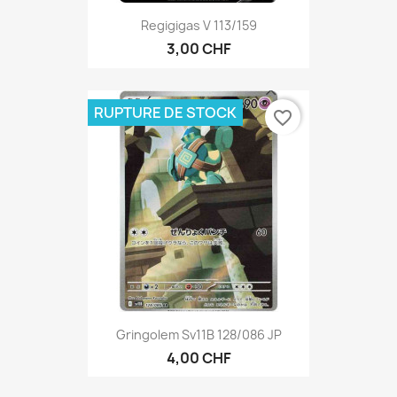
Regigigas V 113/159
3,00 CHF
RUPTURE DE STOCK
favorite_border
Gringolem Sv11B 128/086 JP
4,00 CHF