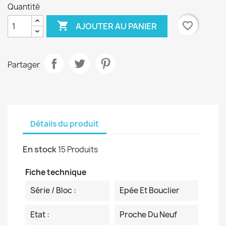
Quantité

favorite_border
AJOUTER AU PANIER
Partager
Détails du produit
En stock
15 Produits
Fiche technique
Série / Bloc :
Epée Et Bouclier
Etat :
Proche Du Neuf