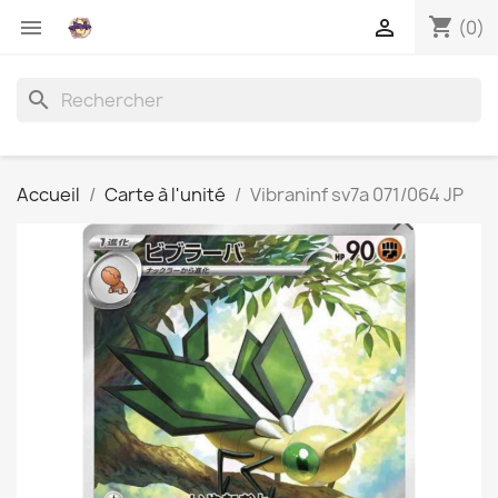
shopping_cart


(0)
search
Accueil
Carte à l'unité
Vibraninf sv7a 071/064 JP