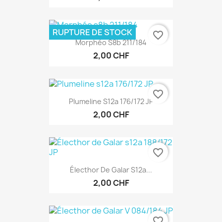
RUPTURE DE STOCK
favorite_border
Morphéo S8b 211/184
2,00 CHF
favorite_border
Plumeline S12a 176/172 JP
2,00 CHF
favorite_border
Électhor De Galar S12a...
2,00 CHF
favorite_border