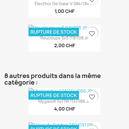
Électhor De Galar V 084/184 JP
1,00 CHF
RUPTURE DE STOCK
favorite_border
Roucoups Sv3 119/108 JP
2,00 CHF
8 autres produits dans la même
catégorie :
RUPTURE DE STOCK
favorite_border
Mygavolt Sv11W 114/086 JP
4,00 CHF