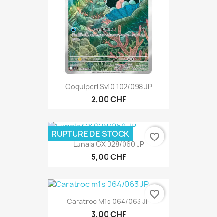
Coquiperl Sv10 102/098 JP
2,00 CHF
RUPTURE DE STOCK
favorite_border
Lunala GX 028/060 JP
5,00 CHF
favorite_border
Caratroc M1s 064/063 JP
3,00 CHF