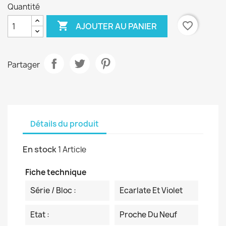
Quantité

favorite_border
AJOUTER AU PANIER
Partager
Détails du produit
En stock
1 Article
Fiche technique
Série / Bloc :
Ecarlate Et Violet
Etat :
Proche Du Neuf