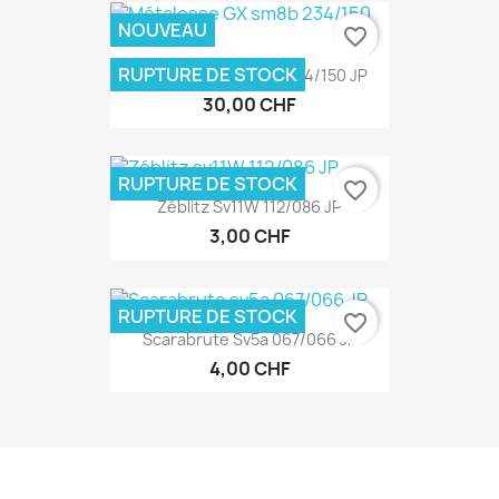
NOUVEAU
favorite_border
RUPTURE DE STOCK
Métalosse GX Sm8b 234/150 JP
30,00 CHF
RUPTURE DE STOCK
favorite_border
Zéblitz Sv11W 112/086 JP
3,00 CHF
RUPTURE DE STOCK
favorite_border
Scarabrute Sv5a 067/066 JP
4,00 CHF