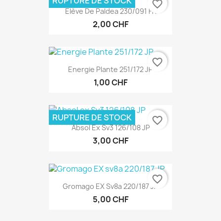
RUPTURE DE STOCK
favorite_border
Elève De Paldea 230/091 FR
2,00 CHF
favorite_border
Energie Plante 251/172 JP
1,00 CHF
RUPTURE DE STOCK
favorite_border
Absol Ex Sv3 126/108 JP
3,00 CHF
favorite_border
Gromago EX Sv8a 220/187 JP
5,00 CHF