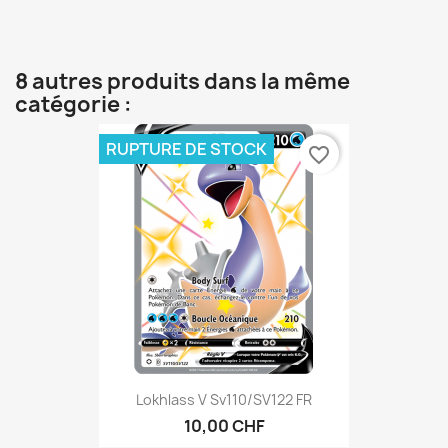
8 autres produits dans la même
catégorie :
RUPTURE DE STOCK
favorite_border
Lokhlass V Sv110/SV122 FR
10,00 CHF