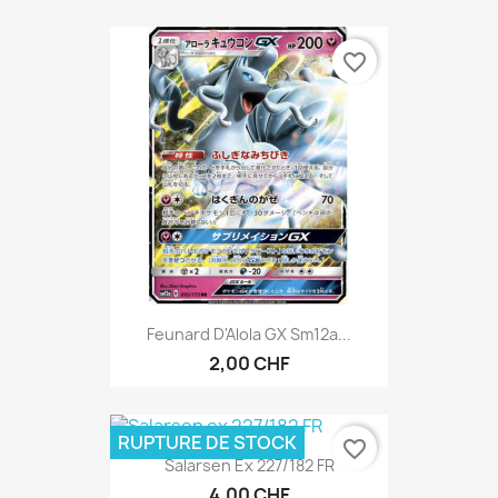
favorite_border
Feunard D'Alola GX Sm12a...
2,00 CHF
RUPTURE DE STOCK
favorite_border
Salarsen Ex 227/182 FR
4,00 CHF