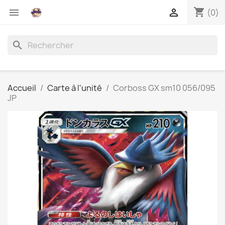
shopping_cart


(0)
search
Accueil
Carte à l'unité
Corboss GX sm10 056/095
JP