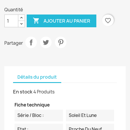
Quantité

favorite_border
AJOUTER AU PANIER
Partager
Détails du produit
En stock
4 Produits
Fiche technique
Série / Bloc :
Soleil Et Lune
Etat :
Proche Du Neuf