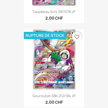
Taupikeau Sv1s 081/078 JP
2,00 CHF
RUPTURE DE STOCK
favorite_border
Gouroutan S8b 212/184 JP
2,00 CHF