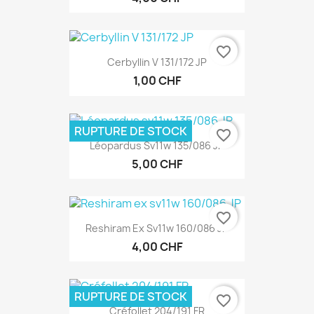
favorite_border
Cerbyllin V 131/172 JP
1,00 CHF
RUPTURE DE STOCK
favorite_border
Léopardus Sv11w 135/086 JP
5,00 CHF
favorite_border
Reshiram Ex Sv11w 160/086 JP
4,00 CHF
RUPTURE DE STOCK
favorite_border
Créfollet 204/191 FR