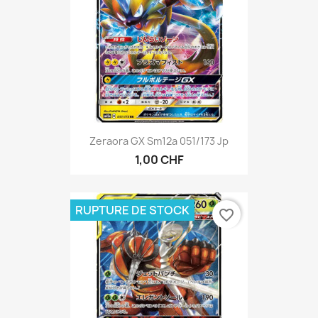
Zeraora GX Sm12a 051/173 Jp
1,00 CHF
RUPTURE DE STOCK
favorite_border