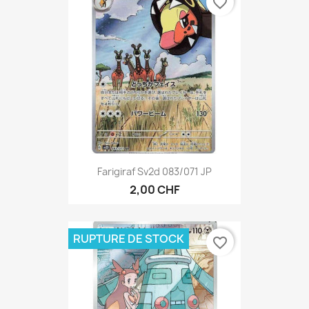
favorite_border
Farigiraf Sv2d 083/071 JP
2,00 CHF
RUPTURE DE STOCK
favorite_border