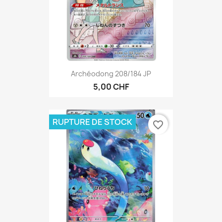
Archéodong 208/184 JP
5,00 CHF
RUPTURE DE STOCK
favorite_border