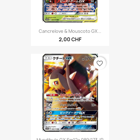
Cancrelove & Mouscoto GX...
2,00 CHF
favorite_border
Mysdibule GX Sm12a 089/173 JP