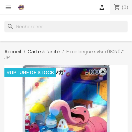
shopping_cart


(0)
search
Accueil
Carte à l'unité
Excelangue sv5m 082/071
JP
RUPTURE DE STOCK