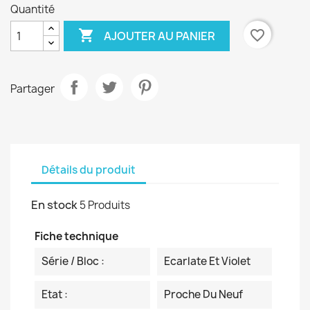
Quantité

favorite_border
AJOUTER AU PANIER
Partager
Détails du produit
En stock
5 Produits
Fiche technique
Série / Bloc :
Ecarlate Et Violet
Etat :
Proche Du Neuf