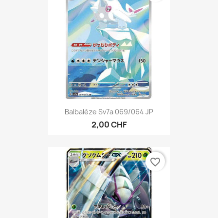
Balbalèze Sv7a 069/064 JP
2,00 CHF
favorite_border