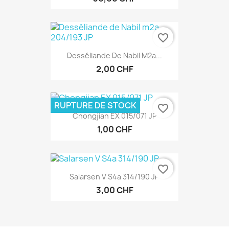
favorite_border
Desséliande De Nabil M2a...
2,00 CHF
RUPTURE DE STOCK
favorite_border
Chongjian EX 015/071 JP
1,00 CHF
favorite_border
Salarsen V S4a 314/190 JP
3,00 CHF