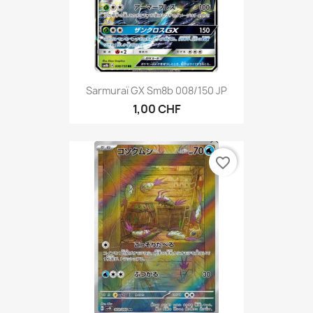
Sarmuraï GX Sm8b 008/150 JP
1,00 CHF
favorite_border