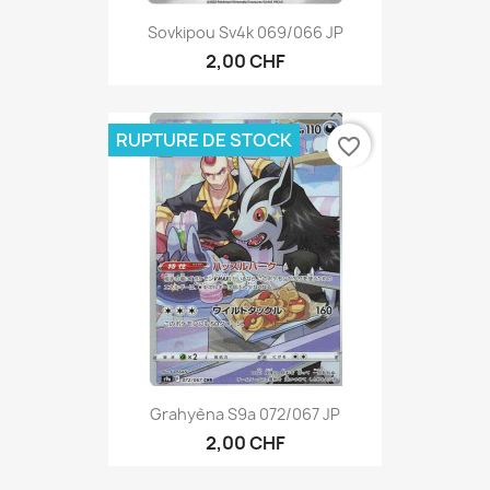
Sovkipou Sv4k 069/066 JP
2,00 CHF
RUPTURE DE STOCK
favorite_border
Grahyèna S9a 072/067 JP
2,00 CHF