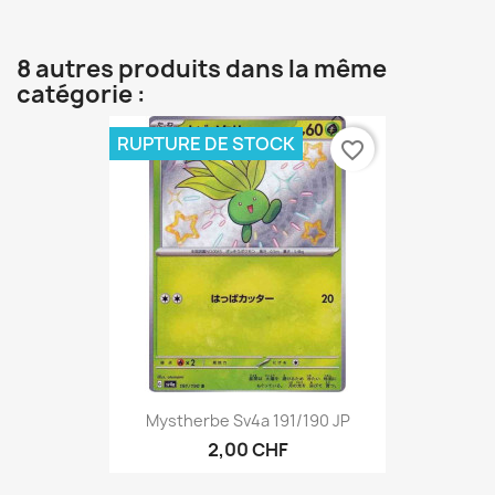
8 autres produits dans la même
catégorie :
RUPTURE DE STOCK
favorite_border
Mystherbe Sv4a 191/190 JP
2,00 CHF