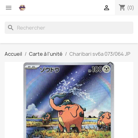
shopping_cart


(0)
search
Accueil
Carte à l'unité
Charibari sv6a 073/064 JP