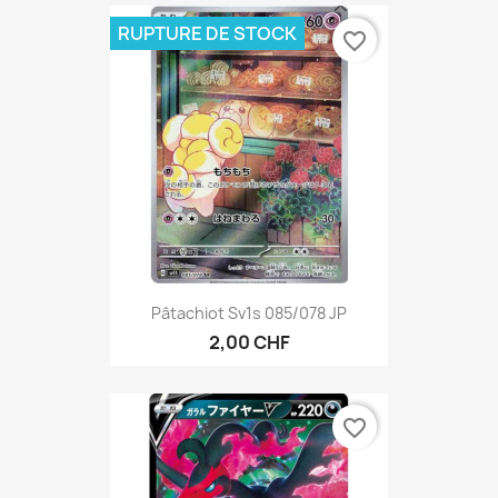
RUPTURE DE STOCK
favorite_border
Pâtachiot Sv1s 085/078 JP
2,00 CHF
favorite_border