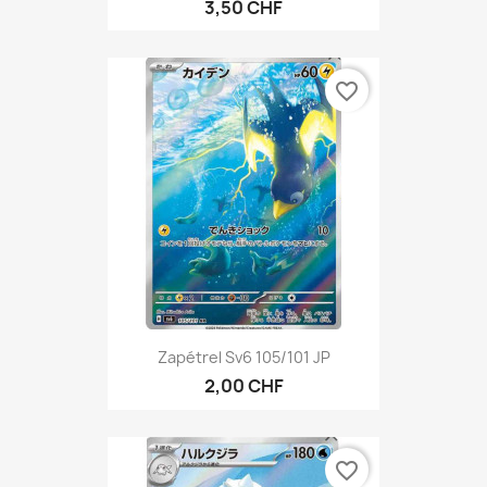
3,50 CHF
favorite_border
Zapétrel Sv6 105/101 JP
2,00 CHF
favorite_border