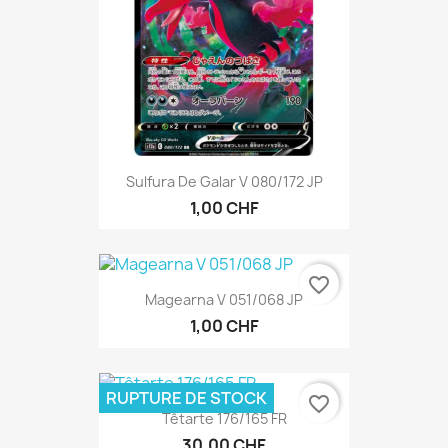
Sulfura De Galar V 080/172 JP
1,00 CHF
favorite_border
Magearna V 051/068 JP
1,00 CHF
RUPTURE DE STOCK
favorite_border
Têtarte 176/165 FR
30,00 CHF