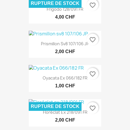
RUPTURE DE STOCK
favorite_border
Frigodo 128/091 FR
4,00 CHF
favorite_border
Prismillon Sv8 107/106 JP
2,00 CHF
favorite_border
Oyacata Ex 066/182 FR
1,00 CHF
RUPTURE DE STOCK
favorite_border
Floréclat Ex 218/091 FR
2,00 CHF