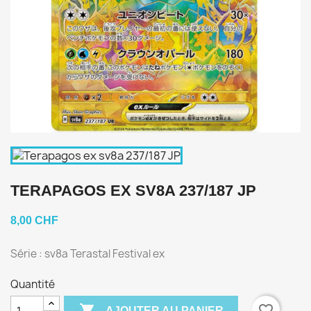
TERAPAGOS EX SV8A 237/187 JP
8,00 CHF
Série : sv8a Terastal Festival ex
Quantité

favorite_border
AJOUTER AU PANIER