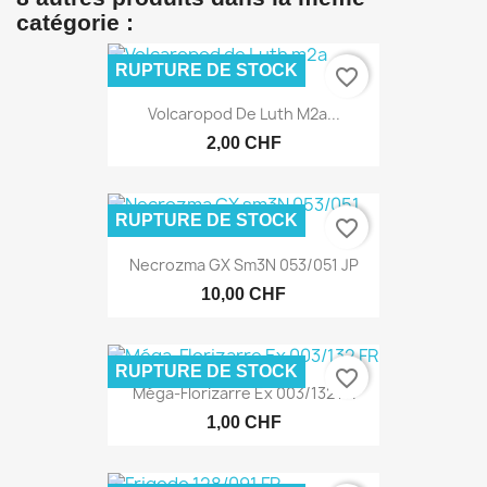
catégorie :
RUPTURE DE STOCK
favorite_border
Volcaropod De Luth M2a...
2,00 CHF
RUPTURE DE STOCK
favorite_border
Necrozma GX Sm3N 053/051 JP
10,00 CHF
RUPTURE DE STOCK
favorite_border
Méga-Florizarre Ex 003/132 FR
1,00 CHF