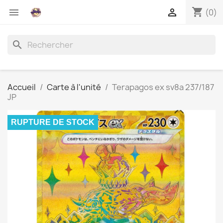
shopping_cart


(0)
search
Accueil
Carte à l'unité
Terapagos ex sv8a 237/187
JP
RUPTURE DE STOCK