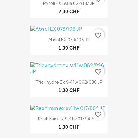
Pyroli EX Sv8a 022/187 JP
2,00 CHF
favorite_border
Absol EX 073/108 JP
1,00 CHF
favorite_border
Trioxhydre Ex Sv11w 062/086 JP
1,00 CHF
favorite_border
Reshiram Ex Sv11w 017/086 JP
1,00 CHF