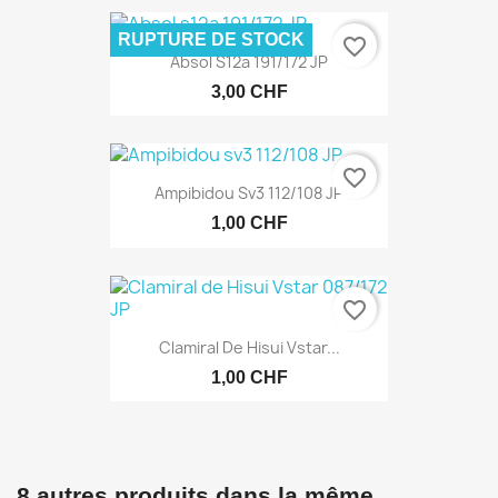
RUPTURE DE STOCK
favorite_border
Absol S12a 191/172 JP
3,00 CHF
favorite_border
Ampibidou Sv3 112/108 JP
1,00 CHF
favorite_border
Clamiral De Hisui Vstar...
1,00 CHF
8 autres produits dans la même