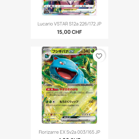
Lucario VSTAR S12a 226/172 JP
15,00 CHF
favorite_border
Florizarre EX Sv2a 003/165 JP