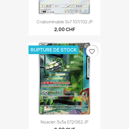
Crabominable Sv7 107/102 JP
2,00 CHF
RUPTURE DE STOCK
favorite_border
Noacier Sv3a 072/062 JP