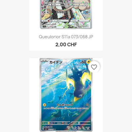
Queulorior S11a 073/068 JP
2,00 CHF
favorite_border