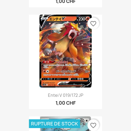
1,00 CHF
favorite_border
Entei V 019/172 JP
1,00 CHF
RUPTURE DE STOCK
favorite_border