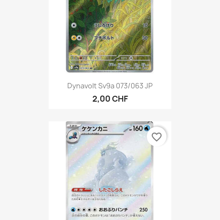
Dynavolt Sv9a 073/063 JP
2,00 CHF
favorite_border