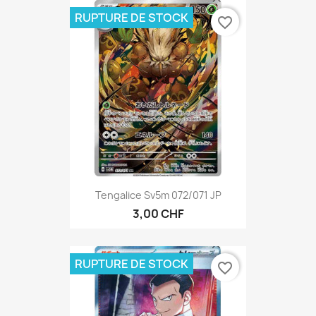
RUPTURE DE STOCK
favorite_border
Tengalice Sv5m 072/071 JP
3,00 CHF
RUPTURE DE STOCK
favorite_border