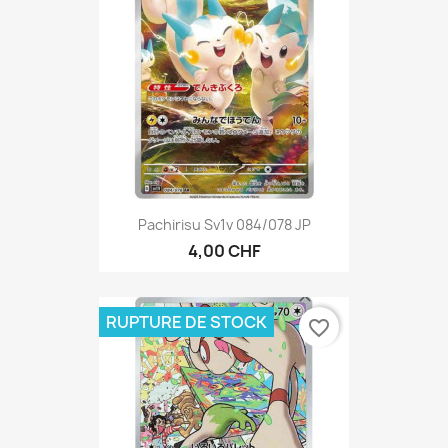
Pachirisu Sv1v 084/078 JP
4,00 CHF
RUPTURE DE STOCK
favorite_border