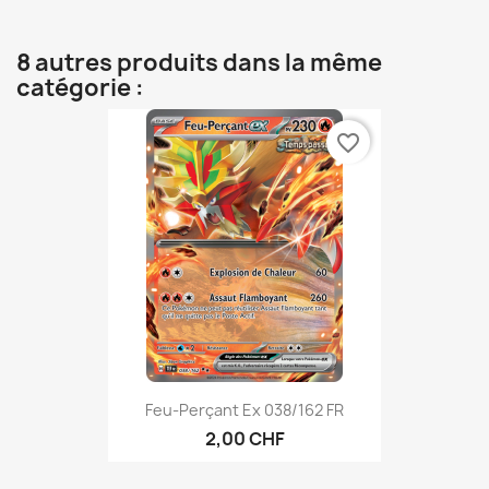
8 autres produits dans la même
catégorie :
favorite_border
Feu-Perçant Ex 038/162 FR
2,00 CHF