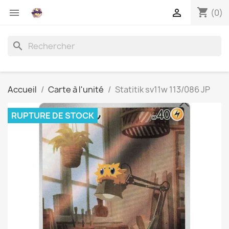
shopping_cart


(0)
search
Accueil
Carte à l'unité
Statitik sv11w 113/086 JP
RUPTURE DE STOCK