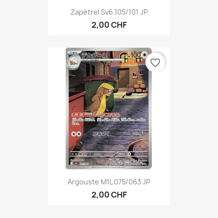
Zapétrel Sv6 105/101 JP
2,00 CHF
favorite_border
Argouste M1L 075/063 JP
2,00 CHF