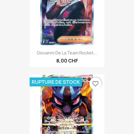
Giovanni De La Team Rocket...
8,00 CHF
RUPTURE DE STOCK
favorite_border