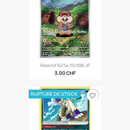
Ratentif Sv11w 151/086 JP
3,00 CHF
RUPTURE DE STOCK
favorite_border