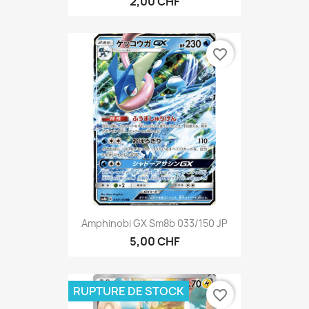
2,00 CHF
favorite_border
Amphinobi GX Sm8b 033/150 JP
5,00 CHF
RUPTURE DE STOCK
favorite_border