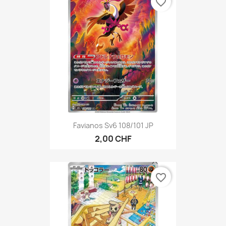
favorite_border
Favianos Sv6 108/101 JP
2,00 CHF
favorite_border