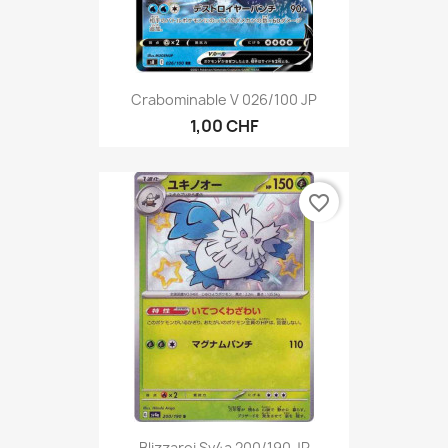
Crabominable V 026/100 JP
1,00 CHF
favorite_border
Blizzaroi Sv4a 200/190 JP