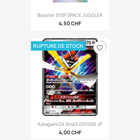
Booster S10P SPACE JUGGLER
4,50 CHF
RUPTURE DE STOCK
favorite_border
Katagami GX Sm4S 037/050 JP
4,00 CHF