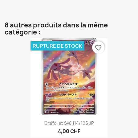
8 autres produits dans la même
catégorie :
RUPTURE DE STOCK
favorite_border
Créfollet Sv8 114/106 JP
4,00 CHF