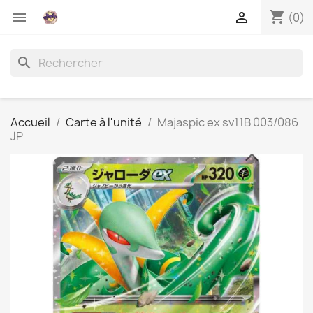
shopping_cart


(0)
search
Accueil
Carte à l'unité
Majaspic ex sv11B 003/086
JP