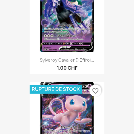
Sylveroy Cavalier D'Effroi...
1,00 CHF
RUPTURE DE STOCK
favorite_border