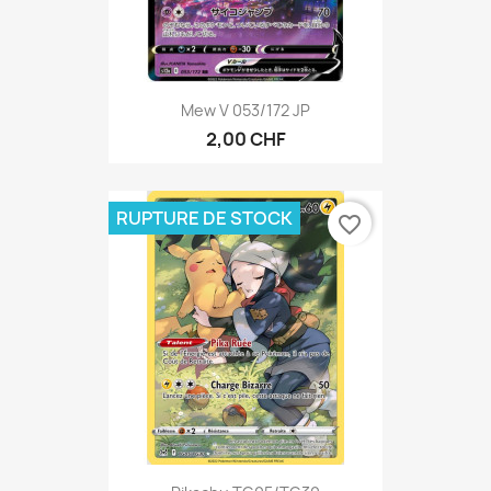
Mew V 053/172 JP
2,00 CHF
RUPTURE DE STOCK
favorite_border