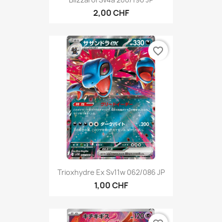
2,00 CHF
favorite_border
Trioxhydre Ex Sv11w 062/086 JP
1,00 CHF