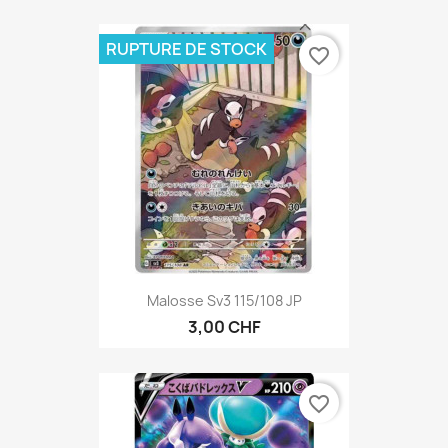
RUPTURE DE STOCK
favorite_border
Malosse Sv3 115/108 JP
3,00 CHF
favorite_border