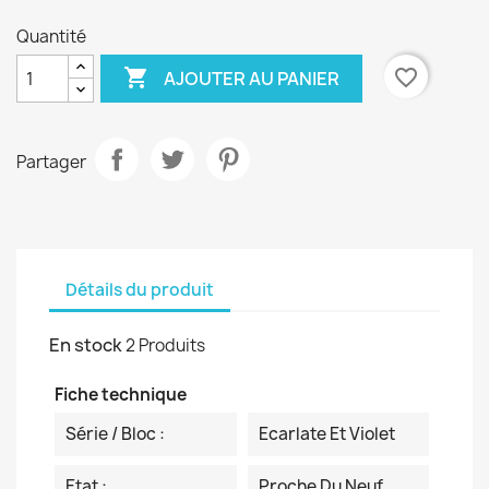
Quantité

favorite_border
AJOUTER AU PANIER
Partager
Détails du produit
En stock
2 Produits
Fiche technique
Série / Bloc :
Ecarlate Et Violet
Etat :
Proche Du Neuf