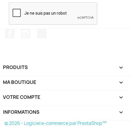
Facebook
Instagram
TikTok
PRODUITS

MA BOUTIQUE

VOTRE COMPTE

INFORMATIONS
keyboard_arrow_down
© 2026 - Logiciel e-commerce par PrestaShop™