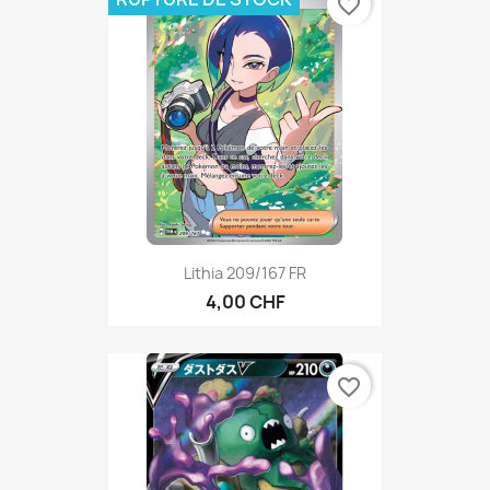
favorite_border
Lithia 209/167 FR
4,00 CHF
favorite_border