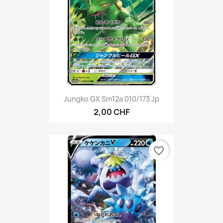
Jungko GX Sm12a 010/173 Jp
2,00 CHF
favorite_border