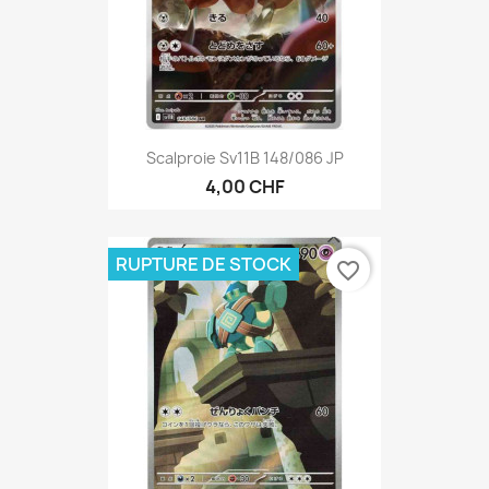
Scalproie Sv11B 148/086 JP
4,00 CHF
RUPTURE DE STOCK
favorite_border