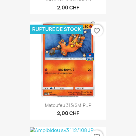
2,00 CHF
RUPTURE DE STOCK
favorite_border
Matoufeu 313/SM-P JP
2,00 CHF