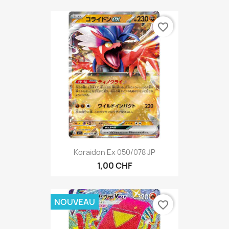
favorite_border
Koraidon Ex 050/078 JP
1,00 CHF
NOUVEAU
favorite_border