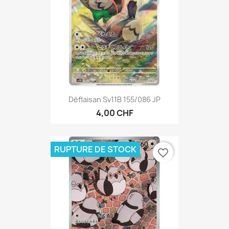
Déflaisan Sv11B 155/086 JP
4,00 CHF
RUPTURE DE STOCK
favorite_border