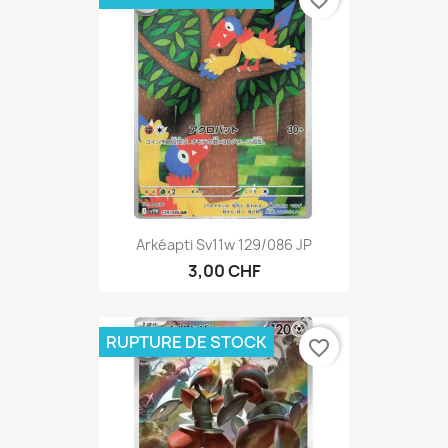
Arkéapti Sv11w 129/086 JP
3,00 CHF
RUPTURE DE STOCK
favorite_border