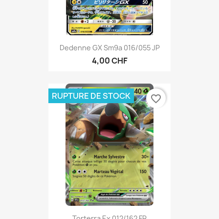
Dedenne GX Sm9a 016/055 JP
4,00 CHF
RUPTURE DE STOCK
favorite_border
Torterra Ex 012/162 FR