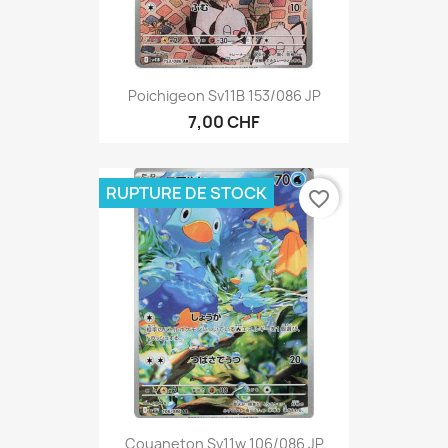
Poichigeon Sv11B 153/086 JP
7,00 CHF
RUPTURE DE STOCK
favorite_border
Couaneton Sv11w 106/086 JP