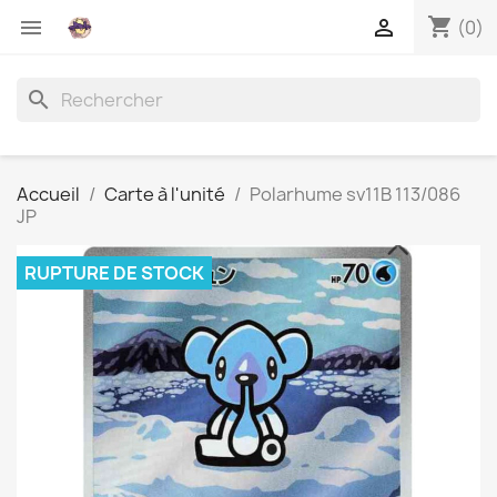
shopping_cart


(0)
search
Accueil
Carte à l'unité
Polarhume sv11B 113/086
JP
RUPTURE DE STOCK