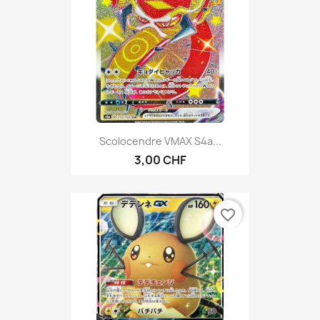
Scolocendre VMAX S4a...
3,00 CHF
favorite_border