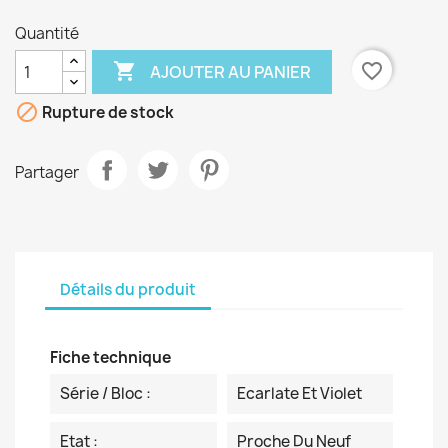
Quantité

favorite_border
AJOUTER AU PANIER

Rupture de stock
Partager
Détails du produit
Fiche technique
Série / Bloc :
Ecarlate Et Violet
Etat :
Proche Du Neuf