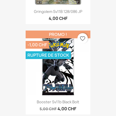
Gringolem Sv11B 128/086 JP
4,00 CHF
PROMO !
favorite_border
-1,00 CHF
RUPTURE DE STOCK
Booster Sv11b Black Bolt
4,00 CHF
5,00 CHF