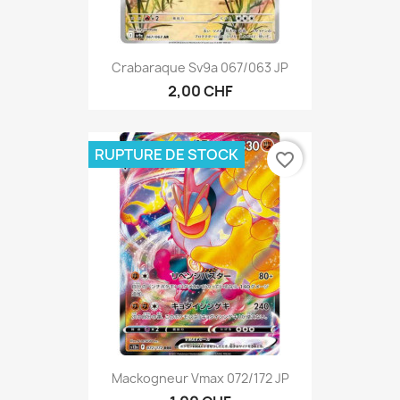
Crabaraque Sv9a 067/063 JP
2,00 CHF
RUPTURE DE STOCK
favorite_border
Mackogneur Vmax 072/172 JP