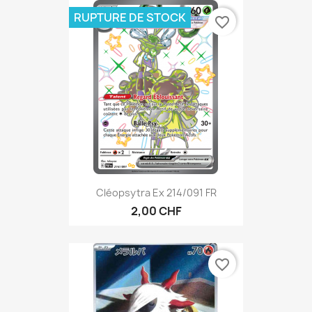
RUPTURE DE STOCK
favorite_border
Cléopsytra Ex 214/091 FR
2,00 CHF
favorite_border