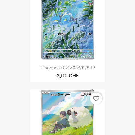
Flingouste Sv1v 083/078 JP
2,00 CHF
favorite_border