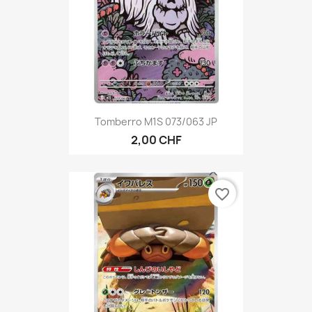
Tomberro M1S 073/063 JP
2,00 CHF
favorite_border