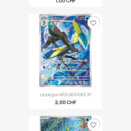
1,00 CHF
favorite_border
Lézargus M1S 069/063 JP
2,00 CHF
favorite_border