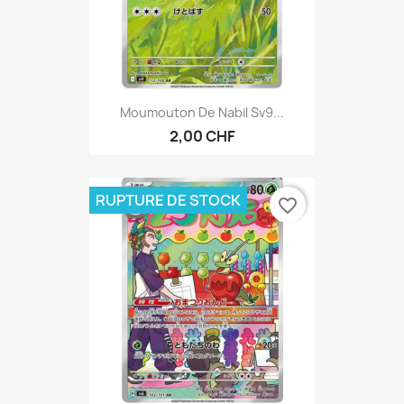
Moumouton De Nabil Sv9...
2,00 CHF
RUPTURE DE STOCK
favorite_border