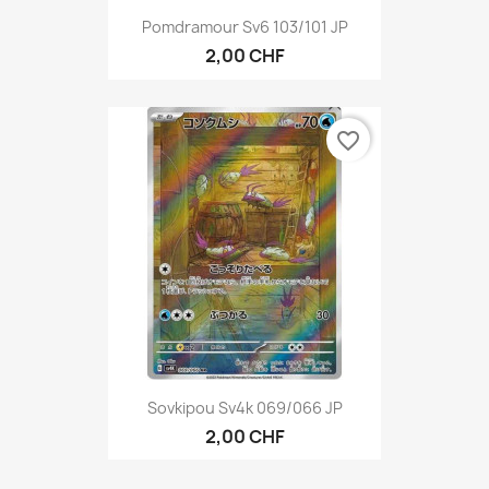
Pomdramour Sv6 103/101 JP
2,00 CHF
favorite_border
Sovkipou Sv4k 069/066 JP
2,00 CHF