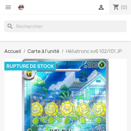
shopping_cart


(0)
search
Accueil
Carte à l'unité
Héliatronc sv6 102/101 JP
RUPTURE DE STOCK