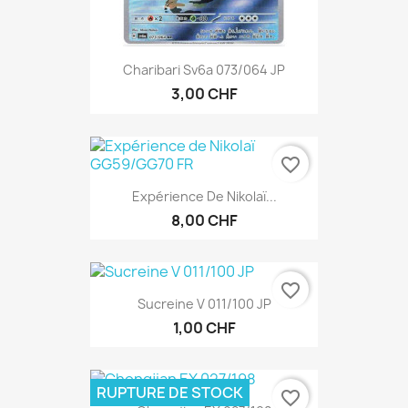
Charibari Sv6a 073/064 JP
3,00 CHF
favorite_border
Expérience De Nikolaï...
8,00 CHF
favorite_border
Sucreine V 011/100 JP
1,00 CHF
RUPTURE DE STOCK
favorite_border