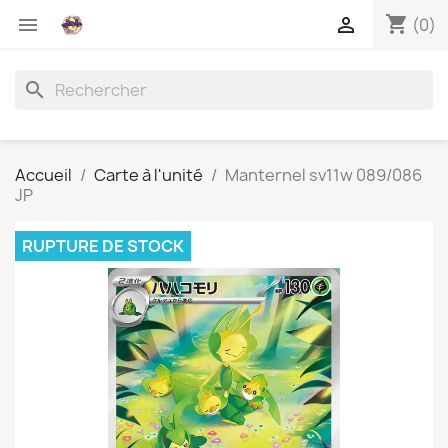
shopping_cart


(0)
search
Accueil
Carte à l'unité
Manternel sv11w 089/086
JP
RUPTURE DE STOCK