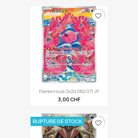
favorite_border
Flamenroule Sv2d 082/071 JP
3,00 CHF
RUPTURE DE STOCK
favorite_border