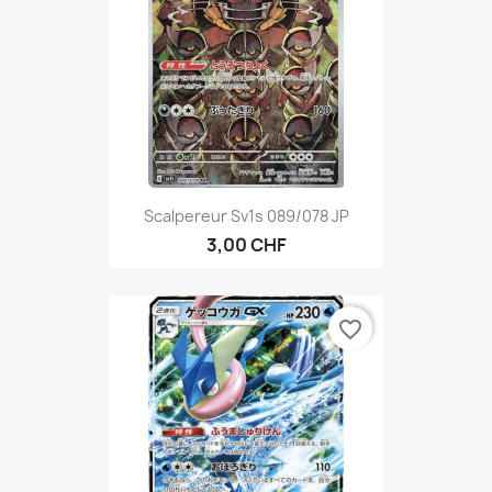
Scalpereur Sv1s 089/078 JP
3,00 CHF
favorite_border