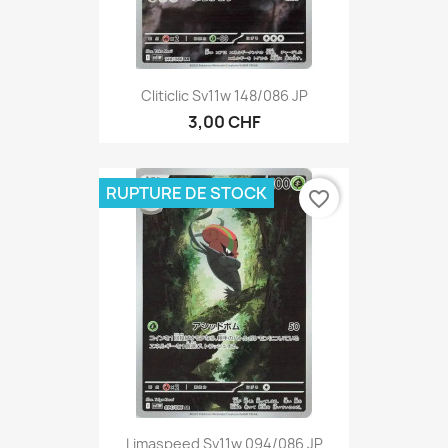
Cliticlic Sv11w 148/086 JP
3,00 CHF
RUPTURE DE STOCK
favorite_border
Limaspeed Sv11w 094/086 JP