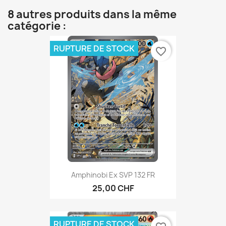
8 autres produits dans la même
catégorie :
RUPTURE DE STOCK
favorite_border
Amphinobi Ex SVP 132 FR
25,00 CHF
RUPTURE DE STOCK