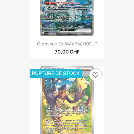
Gardevoir Ex Sv4a 348/190 JP
70,00 CHF
RUPTURE DE STOCK
favorite_border