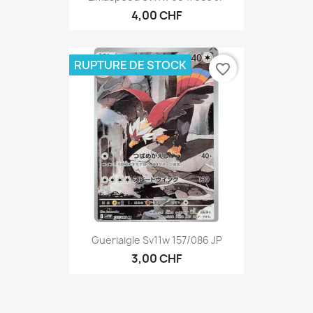
4,00 CHF
RUPTURE DE STOCK
favorite_border
Gueriaigle Sv11w 157/086 JP
3,00 CHF