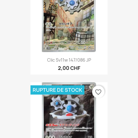
Clic Sv11w 147/086 JP
2,00 CHF
RUPTURE DE STOCK
favorite_border