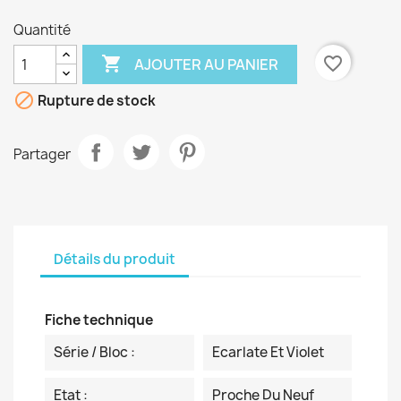
Quantité

favorite_border
AJOUTER AU PANIER

Rupture de stock
Partager
Détails du produit
Fiche technique
Série / Bloc :
Ecarlate Et Violet
Etat :
Proche Du Neuf