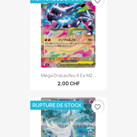
favorite_border
Mega Dracaufeu X Ex M2...
2,00 CHF
RUPTURE DE STOCK
favorite_border