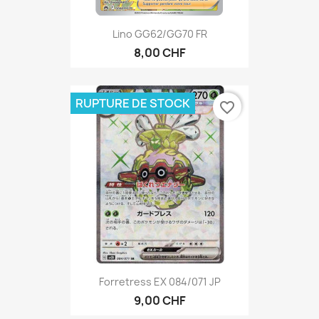
Lino GG62/GG70 FR
8,00 CHF
RUPTURE DE STOCK
favorite_border
Forretress EX 084/071 JP
9,00 CHF