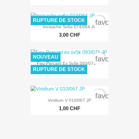
RUPTURE DE STOCK
favorite_bord
Incisache Sv6a 074/064 JP
3,00 CHF
NOUVEAU
favorite_bord
Feu-Perçant Ex Sv5k 093/071 JP
RUPTURE DE STOCK
30,00 CHF
favorite_bord
Viridium V 010/067 JP
1,00 CHF