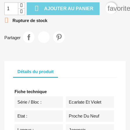

favorit
AJOUTER AU PANIER

Rupture de stock
Partager
Détails du produit
Fiche technique
Série / Bloc :
Ecarlate Et Violet
Etat :
Proche Du Neuf
Langue :
Japonais