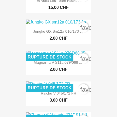
Et Voilà Les Team Rocket !
15,00 CHF
favorite_bord
Jungko GX Sm12a 010/173 Jp
2,00 CHF
RUPTURE DE STOCK
favorite_bord
Magearna V S11a 079/068 JP
2,00 CHF
RUPTURE DE STOCK
favorite_bord
Raichu V 045/172 FR
3,00 CHF