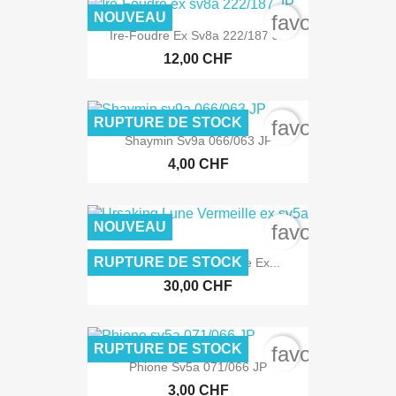
NOUVEAU
favorite_bord
Ire-Foudre Ex Sv8a 222/187 JP
12,00 CHF
RUPTURE DE STOCK
favorite_bord
Shaymin Sv9a 066/063 JP
4,00 CHF
NOUVEAU
favorite_bord
RUPTURE DE STOCK
Ursaking Lune Vermeille Ex...
30,00 CHF
RUPTURE DE STOCK
favorite_bord
Phione Sv5a 071/066 JP
3,00 CHF