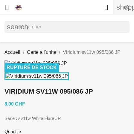
shopp


(0)
search
Accueil
Carte à l'unité
Viridium sv11w 095/086 JP
RUPTURE DE STOCK
VIRIDIUM SV11W 095/086 JP
8,00 CHF
Série : sv11w White Flare JP
Quantité