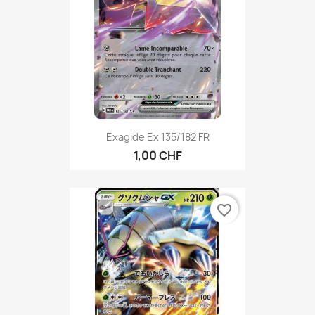
Exagide Ex 135/182 FR
1,00 CHF
favorite_border