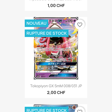
1,00 CHF
NOUVEAU
favorite_border
RUPTURE DE STOCK
Tokopiyon GX SmM 008/031 JP
2,00 CHF
RUPTURE DE STOCK
favorite_border