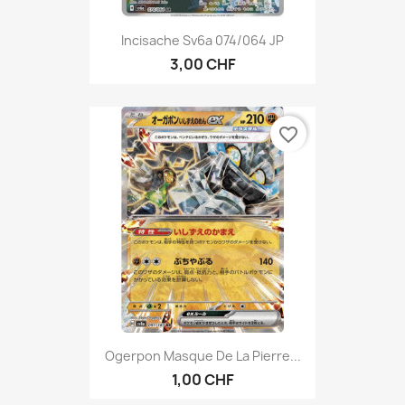
Incisache Sv6a 074/064 JP
3,00 CHF
favorite_border
Ogerpon Masque De La Pierre...
1,00 CHF