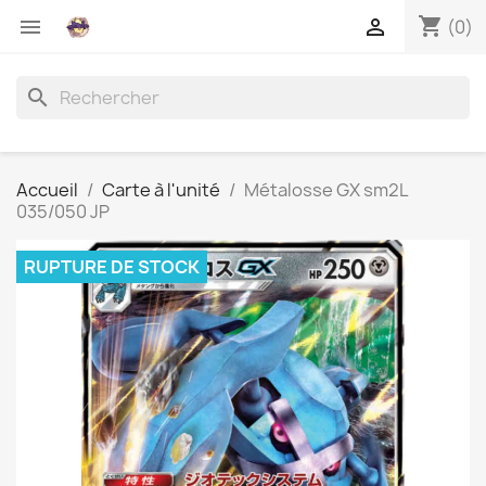
shopping_cart


(0)
search
Accueil
Carte à l'unité
Métalosse GX sm2L
035/050 JP
RUPTURE DE STOCK