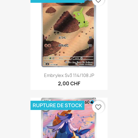
Embrylex Sv3 114/108 JP
2,00 CHF
RUPTURE DE STOCK
favorite_border