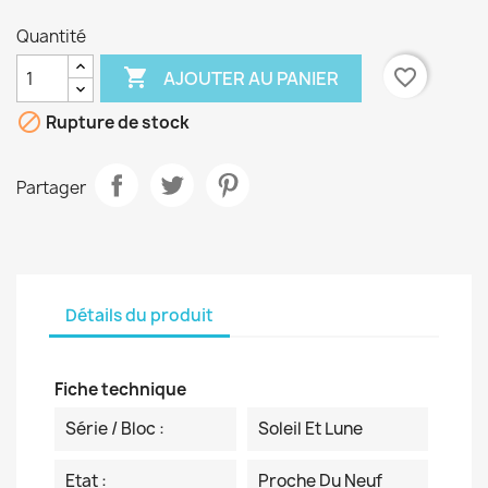
Quantité

favorite_border
AJOUTER AU PANIER

Rupture de stock
Partager
Détails du produit
Fiche technique
Série / Bloc :
Soleil Et Lune
Etat :
Proche Du Neuf