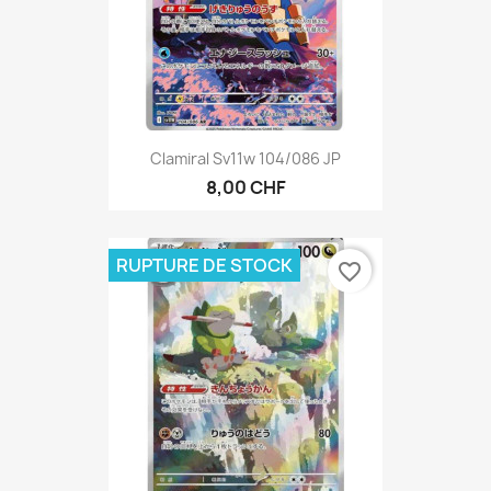
Clamiral Sv11w 104/086 JP
8,00 CHF
RUPTURE DE STOCK
favorite_border