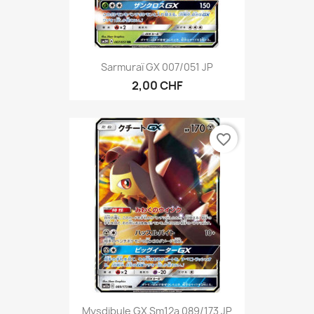
Sarmuraï GX 007/051 JP
2,00 CHF
favorite_border
Mysdibule GX Sm12a 089/173 JP