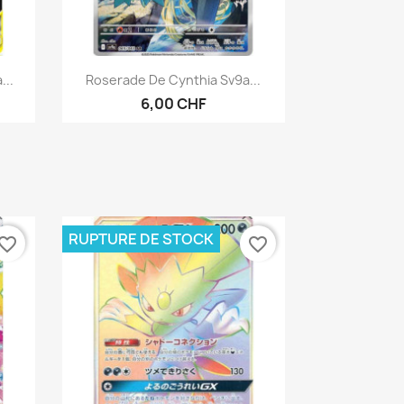
Aperçu rapide

...
Roserade De Cynthia Sv9a...
6,00 CHF
RUPTURE DE STOCK
vorite_border
favorite_border