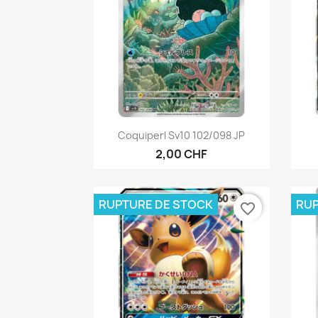
Aperçu rapide

Coquiperl Sv10 102/098 JP
2,00 CHF
RUPTURE DE STOCK
RUP
favorite_border