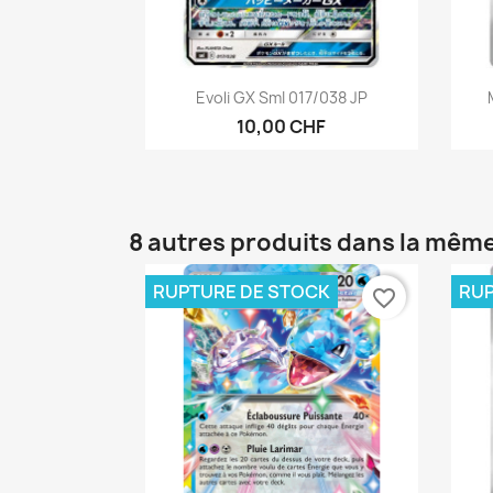
Aperçu rapide

Evoli GX SmI 017/038 JP
10,00 CHF
8 autres produits dans la même
RUPTURE DE STOCK
RUP
favorite_border