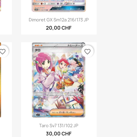
Aperçu rapide

Dimoret GX Sm12a 216/173 JP
20,00 CHF
vorite_border
favorite_border
Aperçu rapide

Taro Sv7 131/102 JP
30,00 CHF