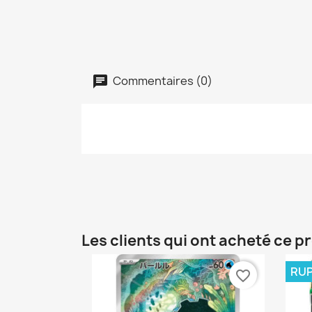
Commentaires (0)
Les clients qui ont acheté ce p
RUP
favorite_border