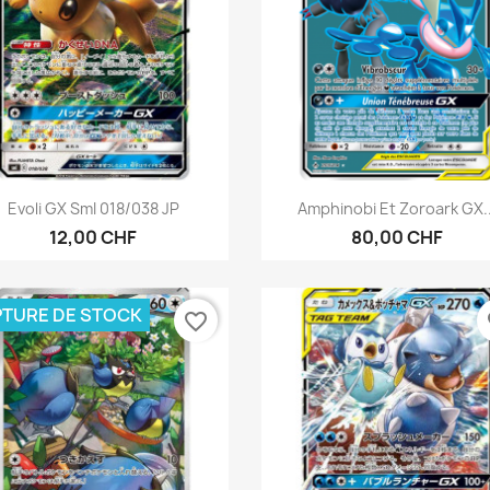
Aperçu rapide
Aperçu rapide


Evoli GX SmI 018/038 JP
Amphinobi Et Zoroark GX..
12,00 CHF
80,00 CHF
TURE DE STOCK
favorite_border
fa