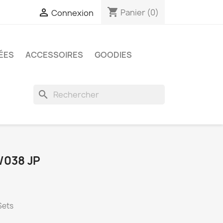
shopping_cart

Panier
(0)
Connexion
ÉES
ACCESSOIRES
GOODIES
search
/038 JP
Sets