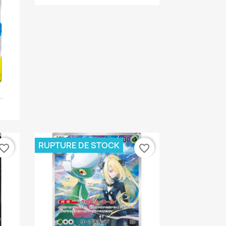
.
RUPTURE DE STOCK
vorite_border
favorite_border