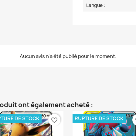
Langue :
Aucun avis n'a été publié pour le moment.
roduit ont également acheté :
TURE DE STOCK
RUPTURE DE STOCK
favorite_border
fa