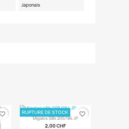
Japonais
RUPTURE DE STOCK
vorite_border
favorite_border
Aperçu rapide

Migalos S8b 205/184 JP
2,00 CHF