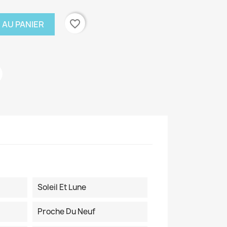
favorite_border
 AU PANIER
Soleil Et Lune
Proche Du Neuf