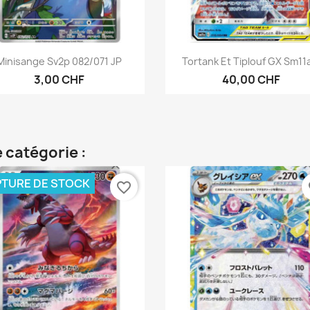
Aperçu rapide
Aperçu rapide


Minisange Sv2p 082/071 JP
Tortank Et Tiplouf GX Sm11a
3,00 CHF
40,00 CHF
 catégorie :
TURE DE STOCK
favorite_border
fa