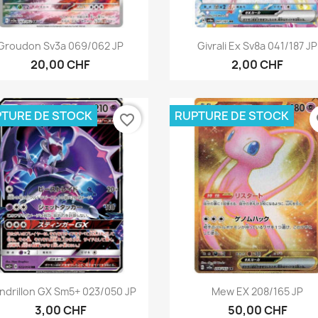
Aperçu rapide
Aperçu rapide


Groudon Sv3a 069/062 JP
Givrali Ex Sv8a 041/187 JP
20,00 CHF
2,00 CHF
TURE DE STOCK
RUPTURE DE STOCK
favorite_border
fa
Aperçu rapide
Aperçu rapide


ndrillon GX Sm5+ 023/050 JP
Mew EX 208/165 JP
3,00 CHF
50,00 CHF