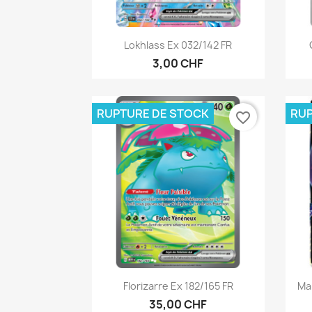
Aperçu rapide

Lokhlass Ex 032/142 FR
3,00 CHF
RUPTURE DE STOCK
RUP
favorite_border
Aperçu rapide

Florizarre Ex 182/165 FR
Ma
35,00 CHF