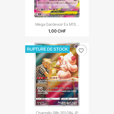
Mega Gardevoir Ex M1S...
1,00 CHF
RUPTURE DE STOCK
favorite_border
Charmilly S8b 201/184 JP