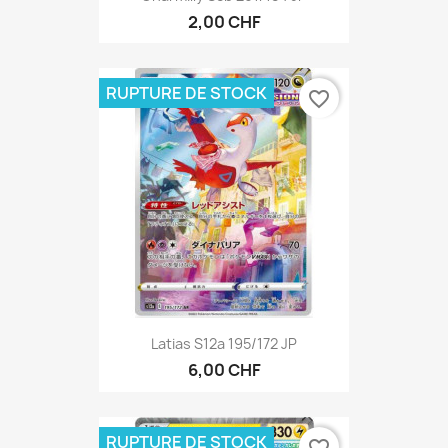
2,00 CHF
RUPTURE DE STOCK
favorite_border
Latias S12a 195/172 JP
6,00 CHF
RUPTURE DE STOCK
favorite_border