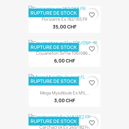
RUPTURE DE STOCK
favorite_border
Florizarre Ex 182/165 FR
35,00 CHF
RUPTURE DE STOCK
favorite_border
Couaneton Sv11w 106/086 JP
6,00 CHF
RUPTURE DE STOCK
favorite_border
Mega Mysdibule Ex M1L...
3,00 CHF
RUPTURE DE STOCK
favorite_border
Carchacrok Ex 245/182 FR