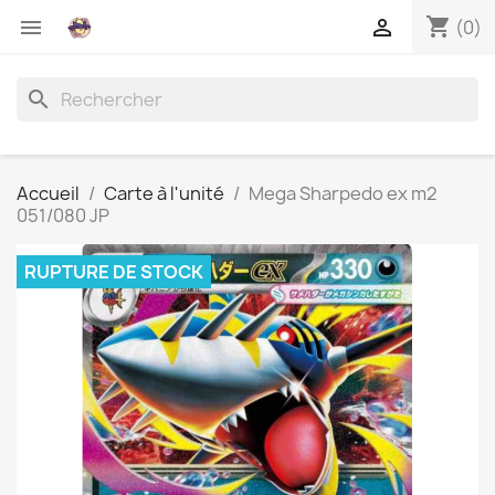
shopping_cart


(0)
search
Accueil
Carte à l'unité
Mega Sharpedo ex m2
051/080 JP
RUPTURE DE STOCK