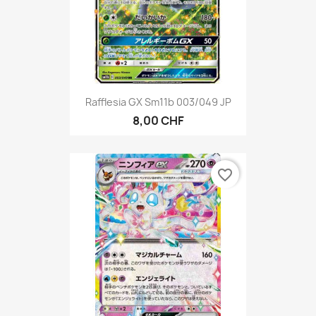
Rafflesia GX Sm11b 003/049 JP
8,00 CHF
favorite_border