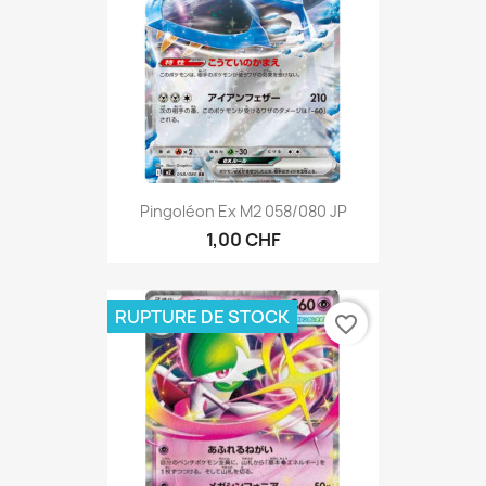
Pingoléon Ex M2 058/080 JP
1,00 CHF
RUPTURE DE STOCK
favorite_border