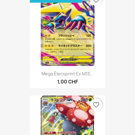
Mega Élecsprint Ex M1S...
1,00 CHF
favorite_border