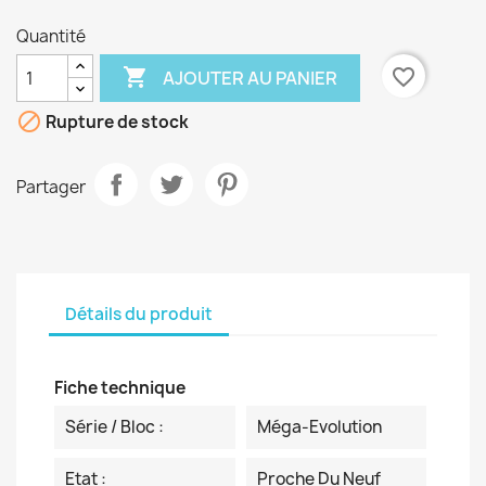
Quantité

favorite_border
AJOUTER AU PANIER

Rupture de stock
Partager
Détails du produit
Fiche technique
Série / Bloc :
Méga-Evolution
Etat :
Proche Du Neuf