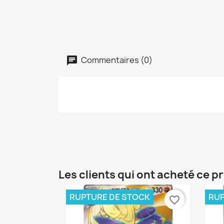
Commentaires (0)
Les clients qui ont acheté ce p
RUPTURE DE STOCK
RUP
favorite_border