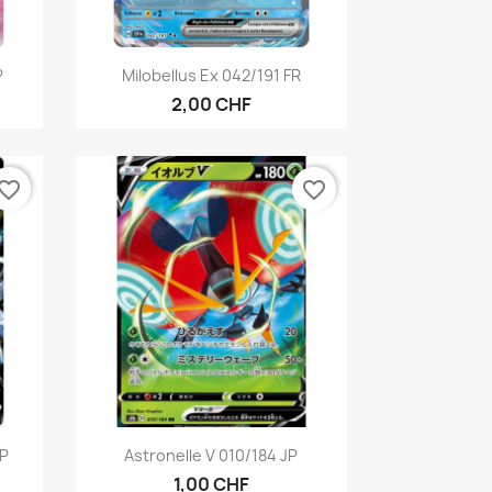
Aperçu rapide

P
Milobellus Ex 042/191 FR
2,00 CHF
vorite_border
favorite_border
Aperçu rapide

JP
Astronelle V 010/184 JP
1,00 CHF