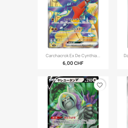
Aperçu rapide

Carchacrok Ex De Cynthia...
D
6,00 CHF
favorite_border