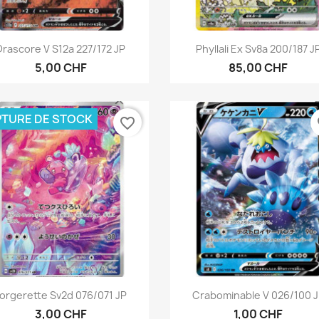
Aperçu rapide
Aperçu rapide


Drascore V S12a 227/172 JP
Phyllali Ex Sv8a 200/187 J
5,00 CHF
85,00 CHF
TURE DE STOCK
favorite_border
fa
Aperçu rapide
Aperçu rapide


orgerette Sv2d 076/071 JP
Crabominable V 026/100 
3,00 CHF
1,00 CHF