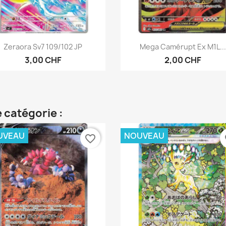
Aperçu rapide
Aperçu rapide


Zeraora Sv7 109/102 JP
Mega Camérupt Ex M1L..
3,00 CHF
2,00 CHF
 catégorie :
UVEAU
NOUVEAU
favorite_border
fa