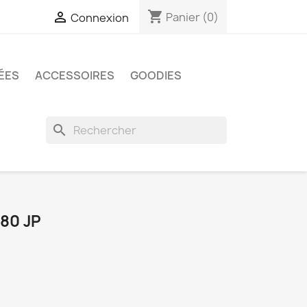
shopping_cart

Panier
(0)
Connexion
ÉES
ACCESSOIRES
GOODIES
search
80 JP