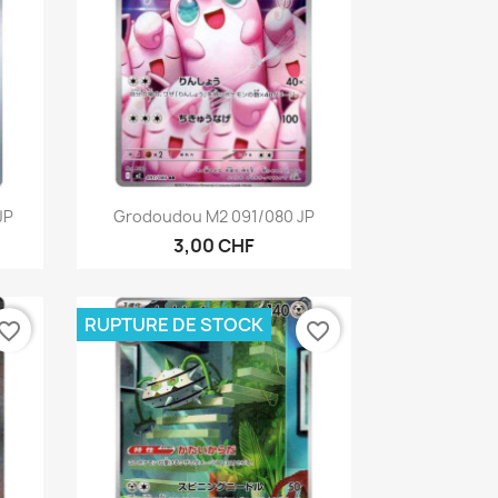
Aperçu rapide

JP
Grodoudou M2 091/080 JP
3,00 CHF
RUPTURE DE STOCK
vorite_border
favorite_border