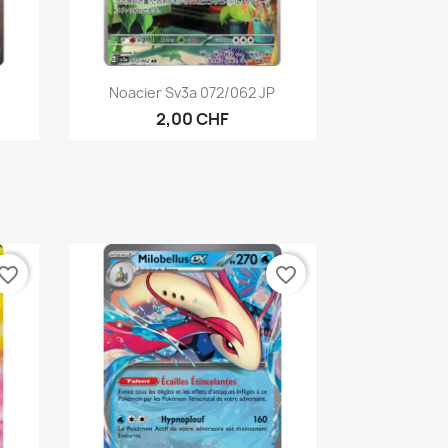
Aperçu rapide

.
Noacier Sv3a 072/062 JP
2,00 CHF
vorite_border
favorite_border