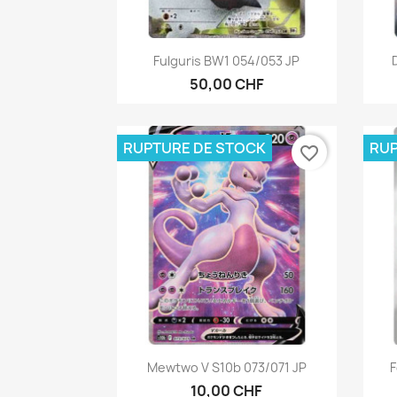
Aperçu rapide

Fulguris BW1 054/053 JP
50,00 CHF
RUPTURE DE STOCK
RUP
favorite_border
Aperçu rapide

Mewtwo V S10b 073/071 JP
F
10,00 CHF