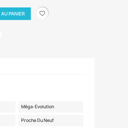
favorite_border
 AU PANIER
Méga-Evolution
Proche Du Neuf