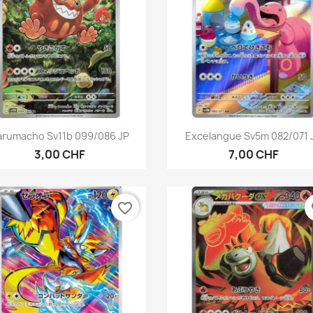
Aperçu rapide
Aperçu rapide


arumacho Sv11b 099/086 JP
Excelangue Sv5m 082/071 
3,00 CHF
7,00 CHF
favorite_border
fa