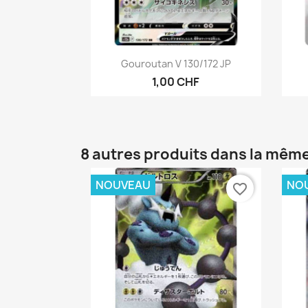
Aperçu rapide

Gouroutan V 130/172 JP
1,00 CHF
8 autres produits dans la même
NOUVEAU
NO
favorite_border