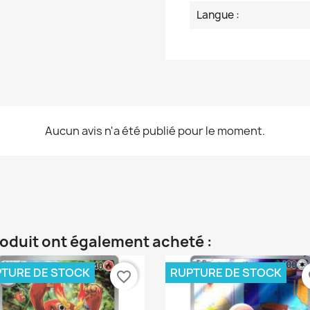
Langue :
Aucun avis n'a été publié pour le moment.
roduit ont également acheté :
TURE DE STOCK
RUPTURE DE STOCK
favorite_border
fa