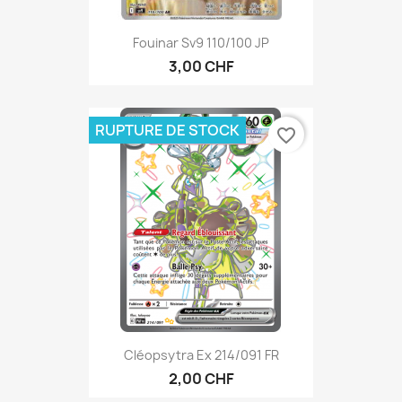
Fouinar Sv9 110/100 JP
3,00 CHF
RUPTURE DE STOCK
favorite_border
Cléopsytra Ex 214/091 FR
2,00 CHF