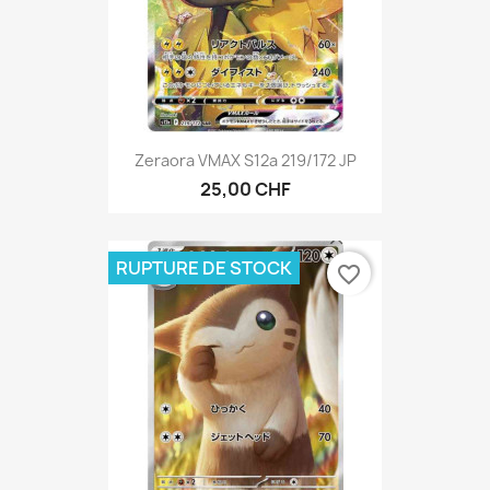
Zeraora VMAX S12a 219/172 JP
25,00 CHF
RUPTURE DE STOCK
favorite_border