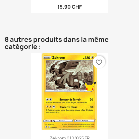
15,90 CHF
8 autres produits dans la même
catégorie :
favorite_border
Zekrom 010/025 FR