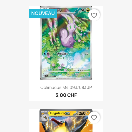
NOUVEAU
favorite_border
Colimucus M4 093/083 JP
3,00 CHF
favorite_border