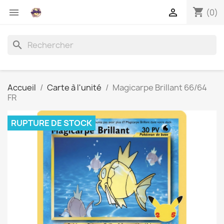
shopping_cart


(0)
search
Accueil
Carte à l'unité
Magicarpe Brillant 66/64
FR
RUPTURE DE STOCK