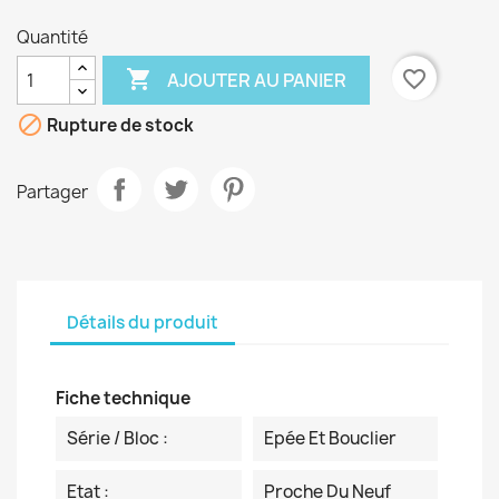
Quantité

favorite_border
AJOUTER AU PANIER

Rupture de stock
Partager
Détails du produit
Fiche technique
Série / Bloc :
Epée Et Bouclier
Etat :
Proche Du Neuf