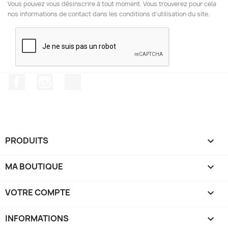
Vous pouvez vous désinscrire à tout moment. Vous trouverez pour cela
nos informations de contact dans les conditions d'utilisation du site.
Facebook
Instagram
TikTok
PRODUITS

MA BOUTIQUE

VOTRE COMPTE

INFORMATIONS
keyboard_arrow_down