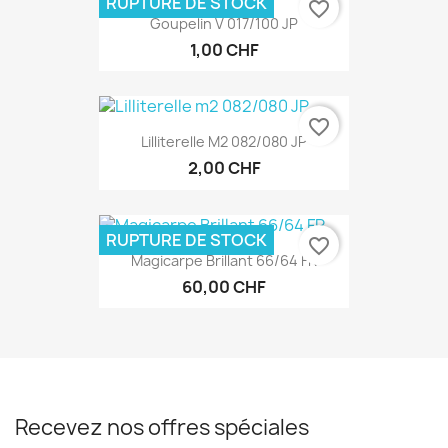
RUPTURE DE STOCK
favorite_border
Goupelin V 017/100 JP
1,00 CHF
favorite_border
Lilliterelle M2 082/080 JP
2,00 CHF
RUPTURE DE STOCK
favorite_border
Magicarpe Brillant 66/64 FR
60,00 CHF
Recevez nos offres spéciales