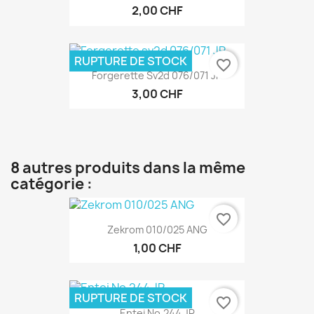
2,00 CHF
RUPTURE DE STOCK
favorite_border
Forgerette Sv2d 076/071 JP
3,00 CHF
8 autres produits dans la même
catégorie :
favorite_border
Zekrom 010/025 ANG
1,00 CHF
RUPTURE DE STOCK
favorite_border
Entei No.244 JP