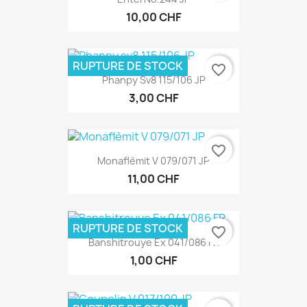
10,00 CHF
RUPTURE DE STOCK
favorite_border
Phanpy Sv8 115/106 JP
3,00 CHF
favorite_border
Monaflèmit V 079/071 JP
11,00 CHF
RUPTURE DE STOCK
favorite_border
Banshitrouye Ex 041/086 FR
1,00 CHF