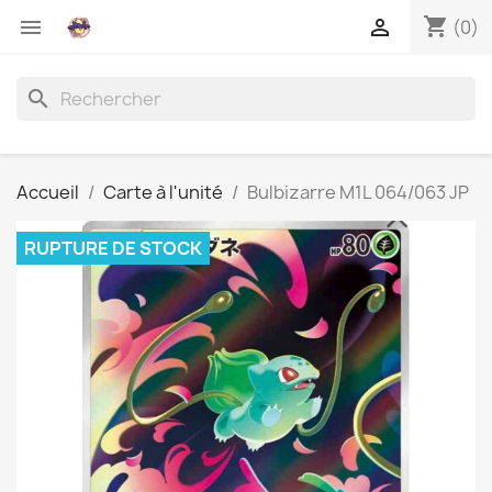
shopping_cart


(0)
search
Accueil
Carte à l'unité
Bulbizarre M1L 064/063 JP
RUPTURE DE STOCK