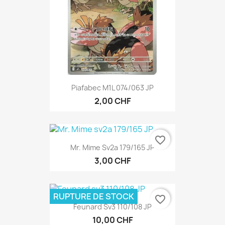
Piafabec M1L 074/063 JP
2,00 CHF
favorite_border
Mr. Mime Sv2a 179/165 JP
3,00 CHF
RUPTURE DE STOCK
favorite_border
Feunard Sv3 110/108 JP
10,00 CHF