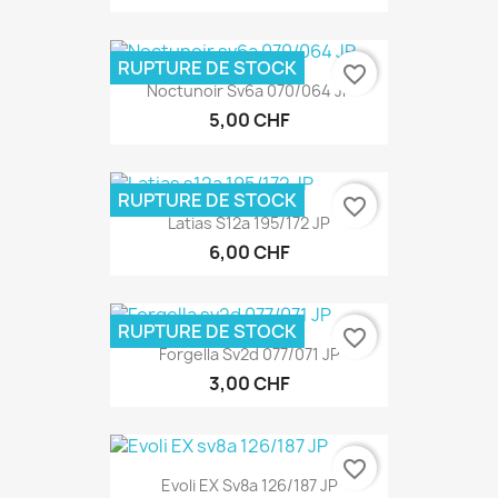
RUPTURE DE STOCK
favorite_border
Noctunoir Sv6a 070/064 JP
5,00 CHF
RUPTURE DE STOCK
favorite_border
Latias S12a 195/172 JP
6,00 CHF
RUPTURE DE STOCK
favorite_border
Forgella Sv2d 077/071 JP
3,00 CHF
favorite_border
Evoli EX Sv8a 126/187 JP