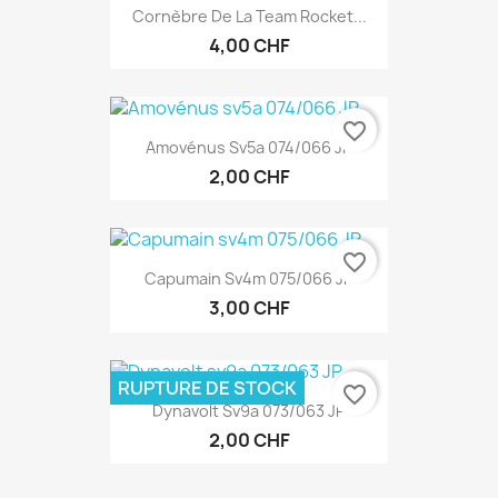
Cornèbre De La Team Rocket...
4,00 CHF
favorite_border
Amovénus Sv5a 074/066 JP
2,00 CHF
favorite_border
Capumain Sv4m 075/066 JP
3,00 CHF
RUPTURE DE STOCK
favorite_border
Dynavolt Sv9a 073/063 JP
2,00 CHF