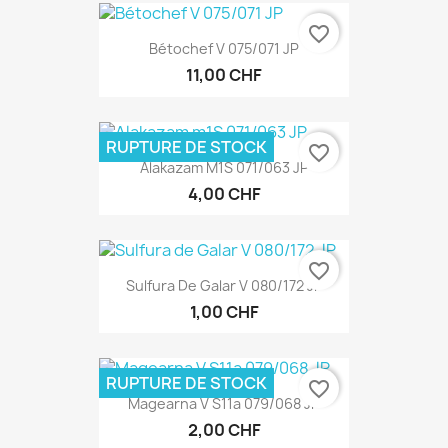
favorite_border
Bétochef V 075/071 JP
11,00 CHF
RUPTURE DE STOCK
favorite_border
Alakazam M1S 071/063 JP
4,00 CHF
favorite_border
Sulfura De Galar V 080/172 JP
1,00 CHF
RUPTURE DE STOCK
favorite_border
Magearna V S11a 079/068 JP
2,00 CHF