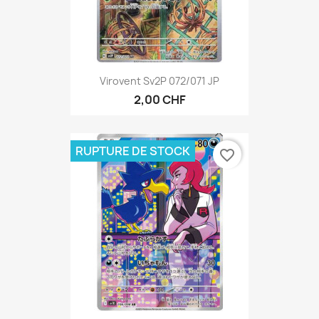
Virovent Sv2P 072/071 JP
2,00 CHF
RUPTURE DE STOCK
favorite_border