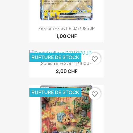
Zekrom Ex Sv11B 037/086 JP
1,00 CHF
RUPTURE DE STOCK
favorite_border
Sonistrelle Sv9 111/100 JP
2,00 CHF
RUPTURE DE STOCK
favorite_border