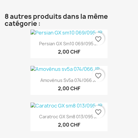
8 autres produits dans la même
catégorie :
favorite_border
Persian GX Sm10 069/095 JP
2,00 CHF
favorite_border
Amovénus Sv5a 074/066 JP
2,00 CHF
favorite_border
Caratroc GX Sm8 013/095 JP
2,00 CHF