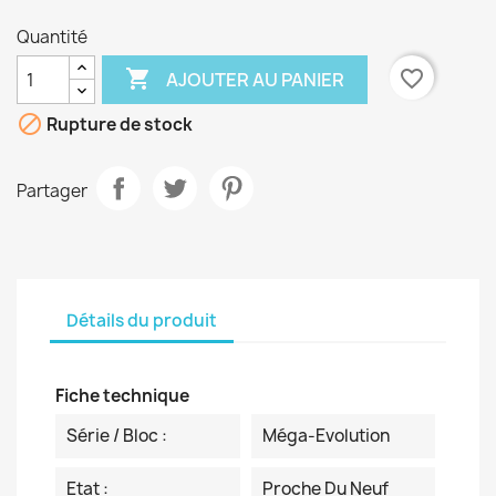
Quantité

favorite_border
AJOUTER AU PANIER

Rupture de stock
Partager
Détails du produit
Fiche technique
Série / Bloc :
Méga-Evolution
Etat :
Proche Du Neuf