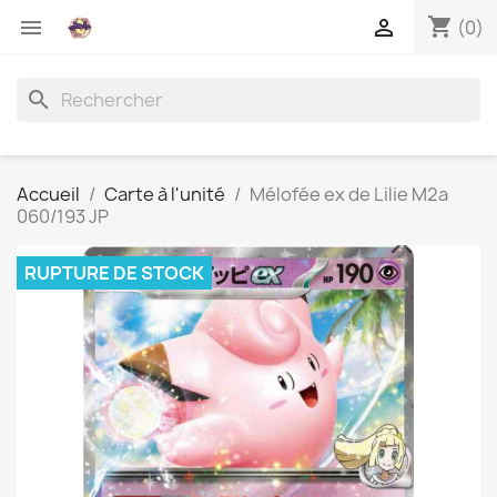
shopping_cart


(0)
search
Accueil
Carte à l'unité
Mélofée ex de Lilie M2a
060/193 JP
RUPTURE DE STOCK