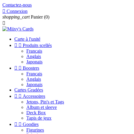
Contactez-nous

Connexion
shopping_cart
Panier
(0)

Carte à l'unité


Produits scellés
Français
Anglais
Japonais


Boosters
Français
Anglais
Japonais
Cartes Gradées


Accessoires
Jetons, Pin's et Tags
Album et sleeve
Deck Box
Tapis de jeux


Goodies
Figurines