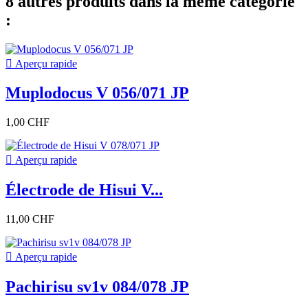
8 autres produits dans la même catégorie
:

Aperçu rapide
Muplodocus V 056/071 JP
1,00 CHF

Aperçu rapide
Électrode de Hisui V...
11,00 CHF

Aperçu rapide
Pachirisu sv1v 084/078 JP