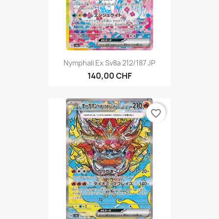
Nymphali Ex Sv8a 212/187 JP
140,00 CHF
favorite_border