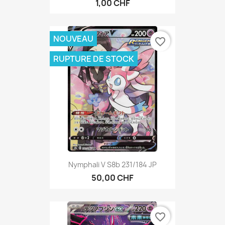
1,00 CHF
NOUVEAU
favorite_border
RUPTURE DE STOCK
Nymphali V S8b 231/184 JP
50,00 CHF
favorite_border