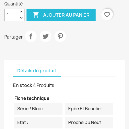
Quantité

favorite_border
AJOUTER AU PANIER
Partager
Détails du produit
En stock
4 Produits
Fiche technique
Série / Bloc :
Epée Et Bouclier
Etat :
Proche Du Neuf