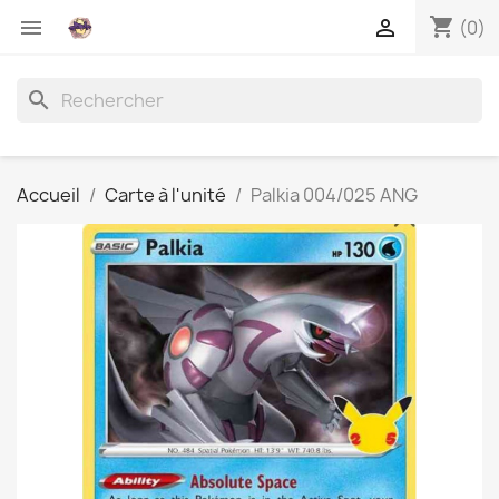
shopping_cart


(0)
search
Accueil
Carte à l'unité
Palkia 004/025 ANG