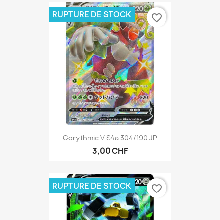
RUPTURE DE STOCK
favorite_border
Gorythmic V S4a 304/190 JP
3,00 CHF
RUPTURE DE STOCK
favorite_border