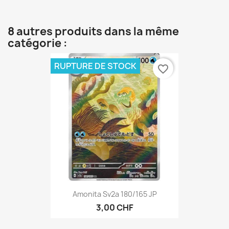
8 autres produits dans la même
catégorie :
RUPTURE DE STOCK
favorite_border
Amonita Sv2a 180/165 JP
3,00 CHF