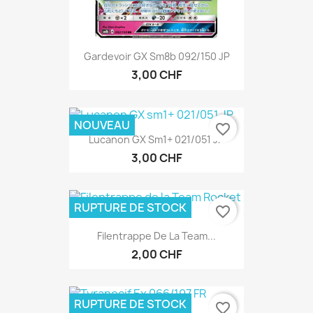
Gardevoir GX Sm8b 092/150 JP
3,00 CHF
NOUVEAU
favorite_border
Lucanon GX Sm1+ 021/051 JP
3,00 CHF
RUPTURE DE STOCK
favorite_border
Filentrappe De La Team...
2,00 CHF
RUPTURE DE STOCK
favorite_border