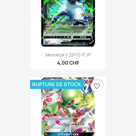
Melmetal V 291/S-P JP
4,00 CHF
RUPTURE DE STOCK
favorite_border