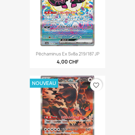
Pêchaminus Ex Sv8a 219/187 JP
4,00 CHF
NOUVEAU
favorite_border