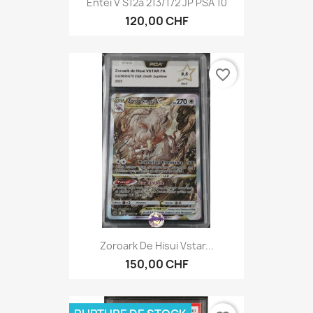
Entei V S12a 213/172 JP PSA 10
120,00 CHF
favorite_border
Zoroark De Hisui Vstar...
150,00 CHF