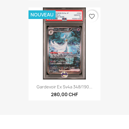
NOUVEAU
favorite_border
Gardevoir Ex Sv4a 348/190...
280,00 CHF