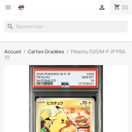
shopping_cart


(0)
search
Accueil
Cartes Gradées
Pikachu 020/M-P JP PSA
10