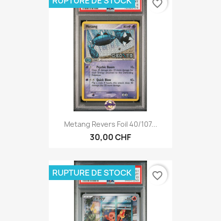
RUPTURE DE STOCK
favorite_border
Metang Revers Foil 40/107...
30,00 CHF
RUPTURE DE STOCK
favorite_border