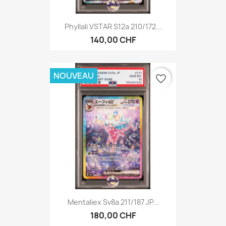
Phyllali VSTAR S12a 210/172...
140,00 CHF
NOUVEAU
favorite_border
Mentaliex Sv8a 211/187 JP...
180,00 CHF