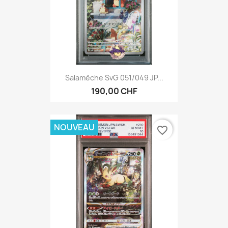
Salamèche SvG 051/049 JP...
190,00 CHF
NOUVEAU
favorite_border