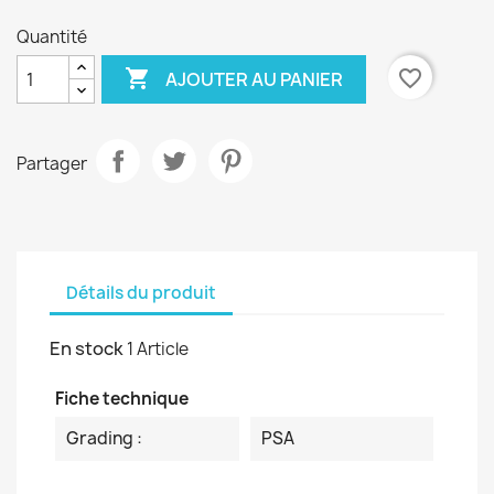
Quantité

favorite_border
AJOUTER AU PANIER
Partager
Détails du produit
En stock
1 Article
Fiche technique
Grading :
PSA