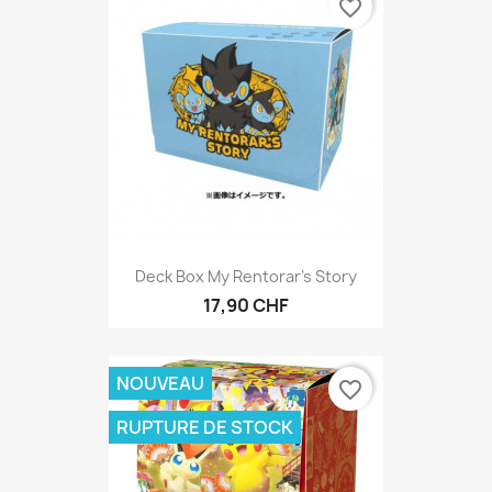
favorite_border
Deck Box My Rentorar's Story
17,90 CHF
NOUVEAU
favorite_border
RUPTURE DE STOCK