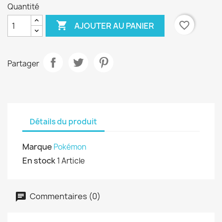
Quantité

favorite_border
AJOUTER AU PANIER
Partager
Détails du produit
Marque
Pokémon
En stock
1 Article
Commentaires (0)