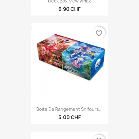
Deck Box Mew Vmax
6,90 CHF
favorite_border
Boite De Rangement Shifours...
5,00 CHF