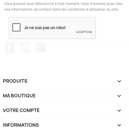
Vous pouvez vous désinscrire à tout moment. Vous trouverez pour cela
nos informations de contact dans les conditions d'utilisation du site.
Facebook
Instagram
TikTok
PRODUITS

MA BOUTIQUE

VOTRE COMPTE

INFORMATIONS
keyboard_arrow_down