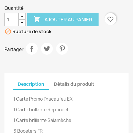
Quantité

favorite_border
AJOUTER AU PANIER

Rupture de stock
Partager
Description
Détails du produit
1 Carte Promo Dracaufeu EX
1 Carte brillante Reptincel
1 Carte brillante Salamèche
6 Boosters FR