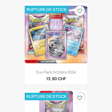
RUPTURE DE STOCK
favorite_border
Duo Pack Octobre 2024
13,90 CHF
RUPTURE DE STOCK
favorite_border