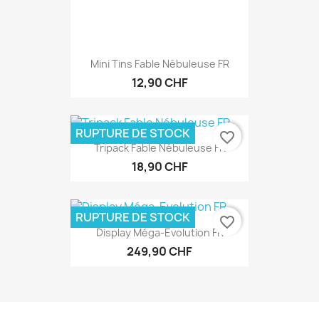
Mini Tins Fable Nébuleuse FR
12,90 CHF
RUPTURE DE STOCK
favorite_border
Tripack Fable Nébuleuse FR
18,90 CHF
RUPTURE DE STOCK
favorite_border
Display Méga-Evolution FR
249,90 CHF