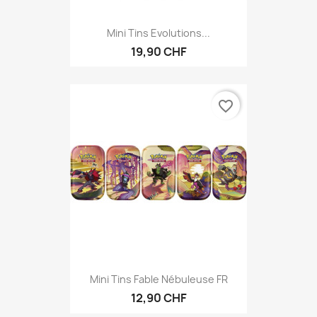
Mini Tins Evolutions...
19,90 CHF
favorite_border
Mini Tins Fable Nébuleuse FR
12,90 CHF