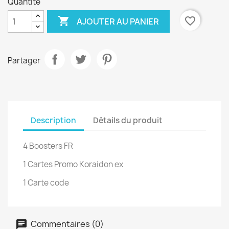
Quantité

favorite_border
AJOUTER AU PANIER
Partager
Description
Détails du produit
4 Boosters FR
1 Cartes Promo Koraidon ex
1 Carte code
Commentaires (0)