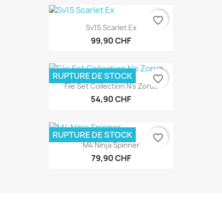
favorite_border
Sv1S Scarlet Ex
99,90 CHF
RUPTURE DE STOCK
favorite_border
File Set Collection N's Zorua
54,90 CHF
RUPTURE DE STOCK
favorite_border
M4 Ninja Spinner
79,90 CHF