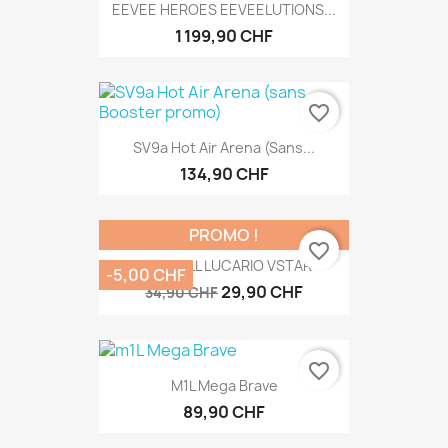
EEVEE HEROES EEVEELUTIONS...
1 199,90 CHF
favorite_border
SV9a Hot Air Arena (sans...
134,90 CHF
PROMO !
favorite_border
DECK SLL LUCARIO VSTAR
-5,00 CHF
29,90 CHF
34,90 CHF
favorite_border
M1L Mega Brave
89,90 CHF