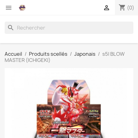
shopping_cart


(0)
search
Accueil
Produits scellés
Japonais
s5I BLOW
MASTER (ICHIGEKI)