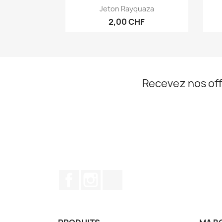
Aperçu rapide

Jeton Rayquaza
2,00 CHF
Recevez nos off
Facebook
Instagram
TikTok