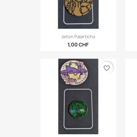
Aperçu rapide

Jeton Palarticho
1,00 CHF
favorite_border