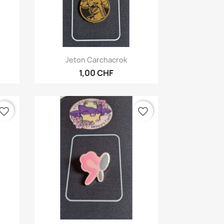
Aperçu rapide

Jeton Carchacrok
1,00 CHF
vorite_border
favorite_border