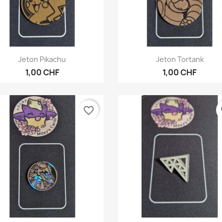
Aperçu rapide
Aperçu rapide


Jeton Pikachu
Jeton Tortank
1,00 CHF
1,00 CHF
favorite_border
fa