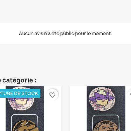
Aucun avis n'a été publié pour le moment.
 catégorie :
TURE DE STOCK
favorite_border
fa