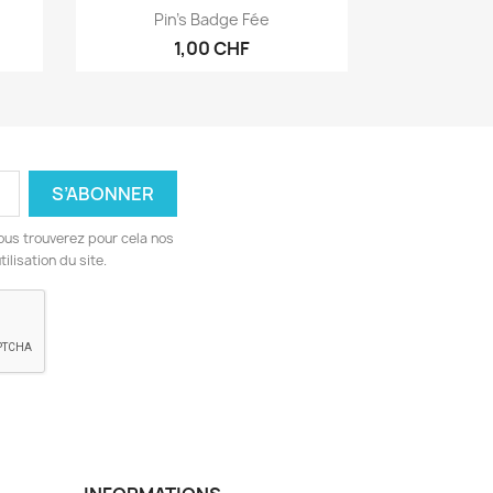
Aperçu rapide

Pin's Badge Fée
1,00 CHF
ous trouverez pour cela nos
ilisation du site.