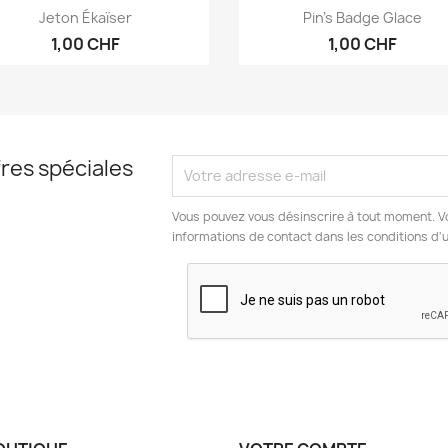
Aperçu rapide
Aperçu rapide


Jeton Ékaïser
Pin's Badge Glace
1,00 CHF
1,00 CHF
res spéciales
Vous pouvez vous désinscrire à tout moment. V
informations de contact dans les conditions d'ut