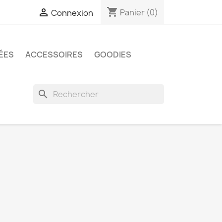
shopping_cart

Panier
(0)
Connexion
ÉES
ACCESSOIRES
GOODIES
search