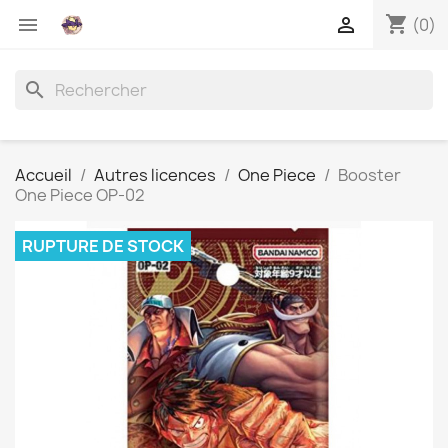
shopping_cart


(0)
search
Accueil
Autres licences
One Piece
Booster
One Piece OP-02
RUPTURE DE STOCK