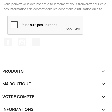
Vous pouvez vous désinscrire à tout moment. Vous trouverez pour cela
nos informations de contact dans les conditions d'utilisation du site.
Facebook
Instagram
TikTok
PRODUITS

MA BOUTIQUE

VOTRE COMPTE

INFORMATIONS
keyboard_arrow_down