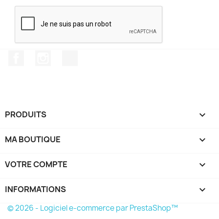
Facebook
Instagram
TikTok
PRODUITS

MA BOUTIQUE

VOTRE COMPTE

INFORMATIONS
keyboard_arrow_down
© 2026 - Logiciel e-commerce par PrestaShop™