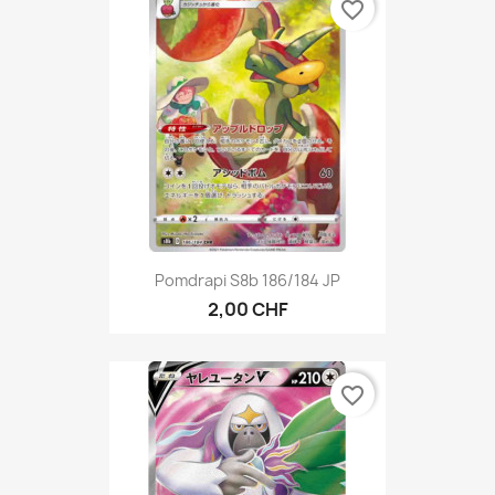
favorite_border
Pomdrapi S8b 186/184 JP
2,00 CHF
favorite_border