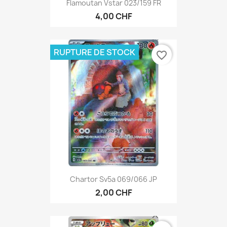
Flamoutan Vstar 023/159 FR
4,00 CHF
RUPTURE DE STOCK
favorite_border
Chartor Sv5a 069/066 JP
2,00 CHF