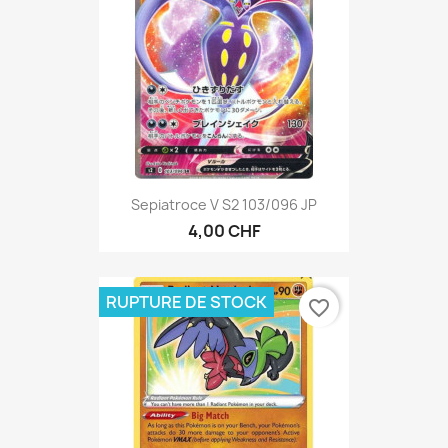
Sepiatroce V S2 103/096 JP
4,00 CHF
RUPTURE DE STOCK
favorite_border