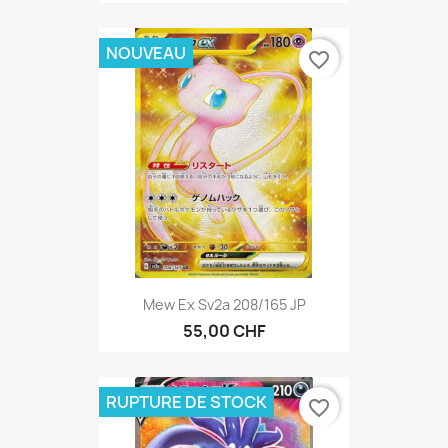
NOUVEAU
favorite_border
Mew Ex Sv2a 208/165 JP
55,00 CHF
RUPTURE DE STOCK
favorite_border