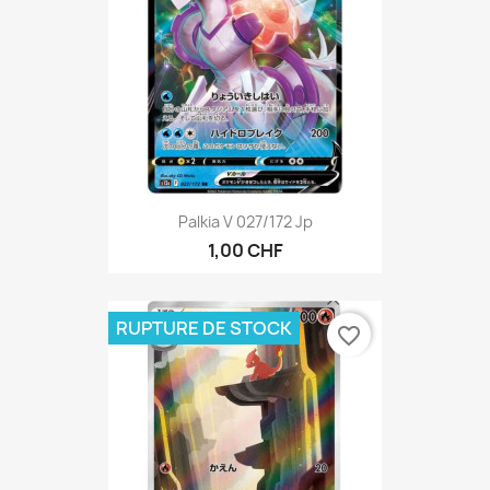
Palkia V 027/172 Jp
1,00 CHF
RUPTURE DE STOCK
favorite_border