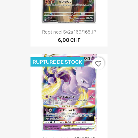
Reptincel Sv2a 169/165 JP
6,00 CHF
RUPTURE DE STOCK
favorite_border