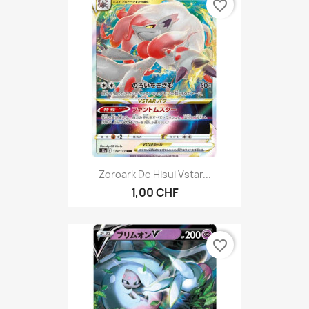
favorite_border
Zoroark De Hisui Vstar...
1,00 CHF
favorite_border