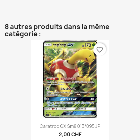
8 autres produits dans la même
catégorie :
favorite_border
Caratroc GX Sm8 013/095 JP
2,00 CHF