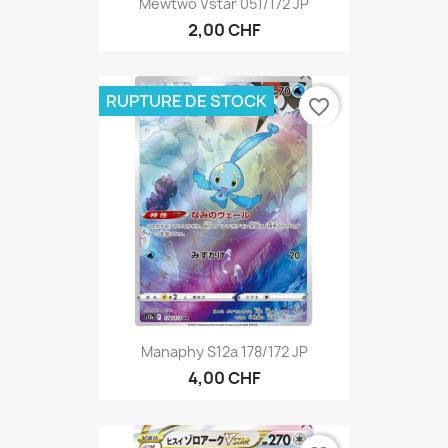
Mewtwo Vstar 051/172 JP
2,00 CHF
RUPTURE DE STOCK
favorite_border
Manaphy S12a 178/172 JP
4,00 CHF