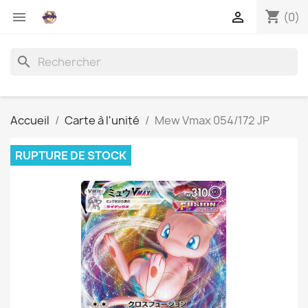
shopping_cart


(0)
search
Accueil
Carte à l'unité
Mew Vmax 054/172 JP
RUPTURE DE STOCK