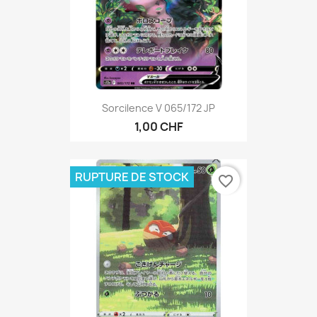
Sorcilence V 065/172 JP
1,00 CHF
RUPTURE DE STOCK
favorite_border