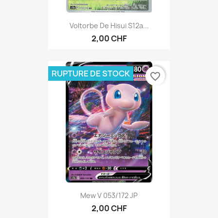
Voltorbe De Hisui S12a...
2,00 CHF
RUPTURE DE STOCK
favorite_border
Mew V 053/172 JP
2,00 CHF