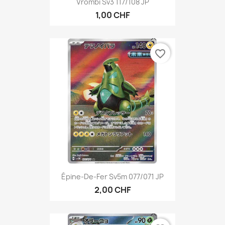
Vrombi Sv3 117/108 JP
1,00 CHF
favorite_border
Épine-De-Fer Sv5m 077/071 JP
2,00 CHF