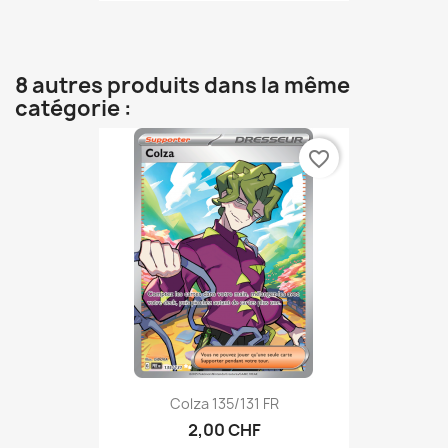
8 autres produits dans la même
catégorie :
favorite_border
Colza 135/131 FR
2,00 CHF