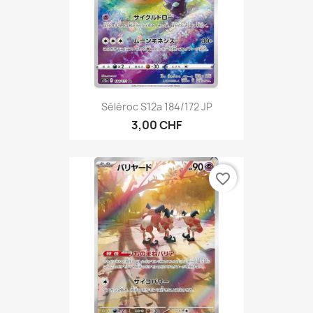
Séléroc S12a 184/172 JP
3,00 CHF
favorite_border