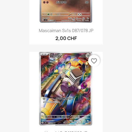
Mascaïman Sv1s 087/078 JP
2,00 CHF
favorite_border