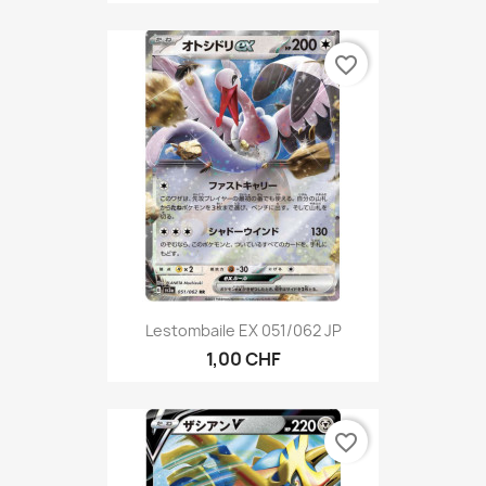
favorite_border
Lestombaile EX 051/062 JP
1,00 CHF
favorite_border