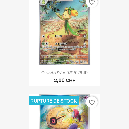
favorite_border
Olivado Sv1s 079/078 JP
2,00 CHF
RUPTURE DE STOCK
favorite_border