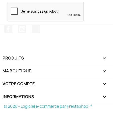
Facebook
Instagram
TikTok
PRODUITS

MA BOUTIQUE

VOTRE COMPTE

INFORMATIONS
keyboard_arrow_down
© 2026 - Logiciel e-commerce par PrestaShop™