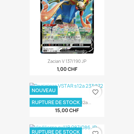
Zacian V 137/190 JP
1,00 CHF
NOUVEAU
favorite_border
RUPTURE DE STOCK
Regigigas VSTAR S12a...
15,00 CHF
RUPTURE DE STOCK
favorite_border