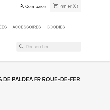
shopping_cart

Panier
(0)
Connexion
ÉES
ACCESSOIRES
GOODIES
search
S DE PALDEA FR ROUE-DE-FER