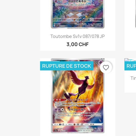
Aperçu rapide

Toutombe Sv1v 087/078 JP
3,00 CHF
RUPTURE DE STOCK
RUP
favorite_border
Ti