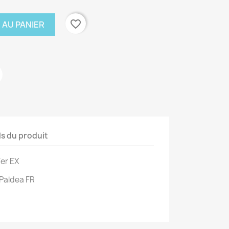
favorite_border
 AU PANIER
ls du produit
er EX
 Paldea FR