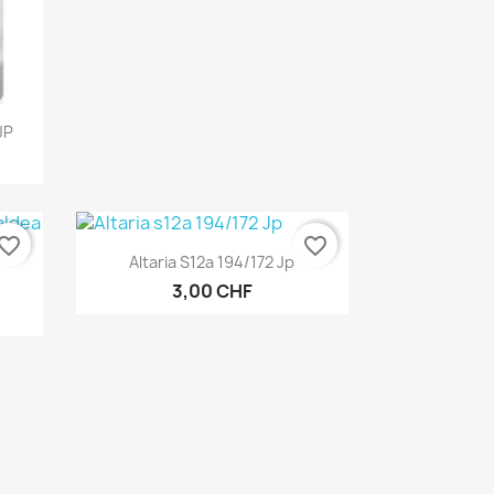
JP
vorite_border
favorite_border
Aperçu rapide

Altaria S12a 194/172 Jp
3,00 CHF