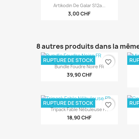
Aperçu rapide

Artikodin De Galar S12a...
3,00 CHF
8 autres produits dans la même
RUPTURE DE STOCK
RUP
favorite_border
Aperçu rapide

Bundle Foudre Noire FR
39,90 CHF
RUPTURE DE STOCK
RUP
favorite_border
Aperçu rapide

Tripack Fable Nébuleuse FR
18,90 CHF