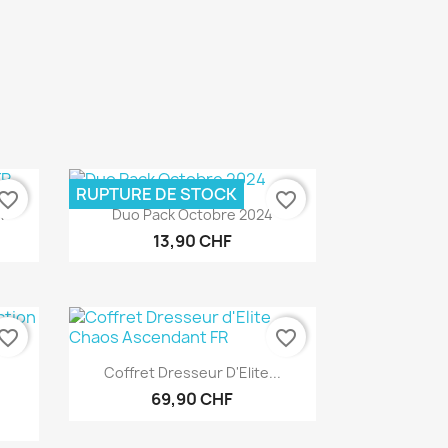
RUPTURE DE STOCK
vorite_border
favorite_border
Aperçu rapide

R
Duo Pack Octobre 2024
13,90 CHF
vorite_border
favorite_border
Aperçu rapide

Coffret Dresseur D'Elite...
69,90 CHF