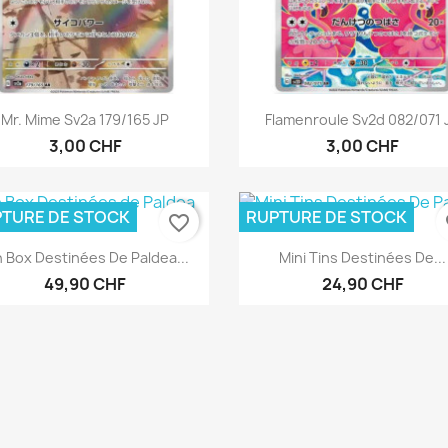
Aperçu rapide
Aperçu rapide


Mr. Mime Sv2a 179/165 JP
Flamenroule Sv2d 082/071 
3,00 CHF
3,00 CHF
TURE DE STOCK
RUPTURE DE STOCK
favorite_border
fa
Aperçu rapide
Aperçu rapide


n Box Destinées De Paldea...
Mini Tins Destinées De...
49,90 CHF
24,90 CHF