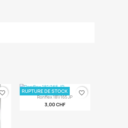
RUPTURE DE STOCK
vorite_border
favorite_border
Aperçu rapide

Ronflex 181/165 JP
3,00 CHF