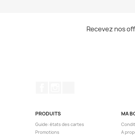
Recevez nos off
Facebook
Instagram
TikTok
PRODUITS
MA B
Guide: états des cartes
Condit
Promotions
A pro