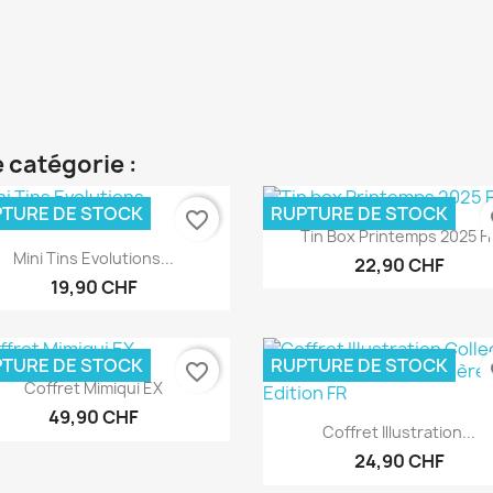
 catégorie :
TURE DE STOCK
RUPTURE DE STOCK
favorite_border
fa
Aperçu rapide

Tin Box Printemps 2025 F
Aperçu rapide

Mini Tins Evolutions...
22,90 CHF
19,90 CHF
TURE DE STOCK
RUPTURE DE STOCK
favorite_border
fa
Aperçu rapide

Coffret Mimiqui EX
49,90 CHF
Aperçu rapide

Coffret Illustration...
24,90 CHF