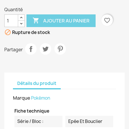
Quantité

favorite_border
AJOUTER AU PANIER

Rupture de stock
Partager
Détails du produit
Marque
Pokémon
Fiche technique
Série / Bloc :
Epée Et Bouclier