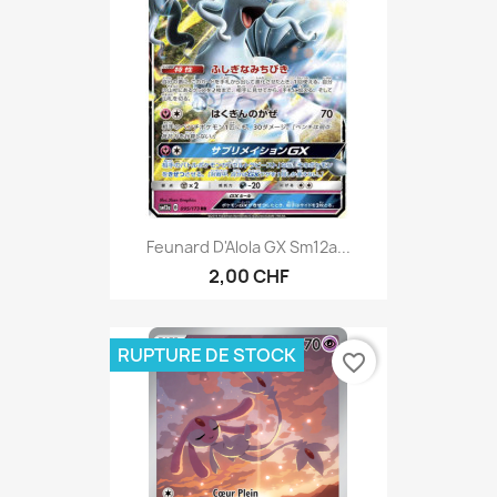
Feunard D'Alola GX Sm12a...
2,00 CHF
RUPTURE DE STOCK
favorite_border