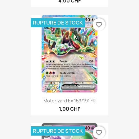
4,00 CHF
RUPTURE DE STOCK
favorite_border
Motorizard Ex 159/191 FR
1,00 CHF
RUPTURE DE STOCK
favorite_border