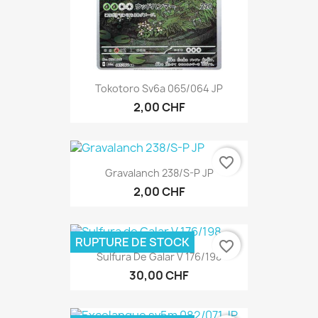
Tokotoro Sv6a 065/064 JP
2,00 CHF
favorite_border
Gravalanch 238/S-P JP
2,00 CHF
RUPTURE DE STOCK
favorite_border
Sulfura De Galar V 176/198
30,00 CHF