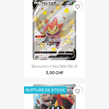
favorite_border
Blancoton V S4a 306/190 JP
3,00 CHF
RUPTURE DE STOCK
favorite_border