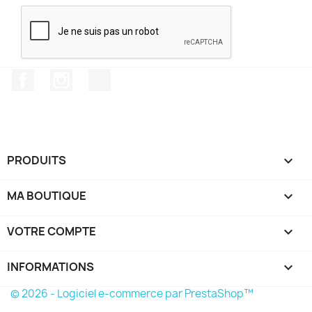
Facebook
Instagram
TikTok
PRODUITS

MA BOUTIQUE

VOTRE COMPTE

INFORMATIONS
keyboard_arrow_down
© 2026 - Logiciel e-commerce par PrestaShop™