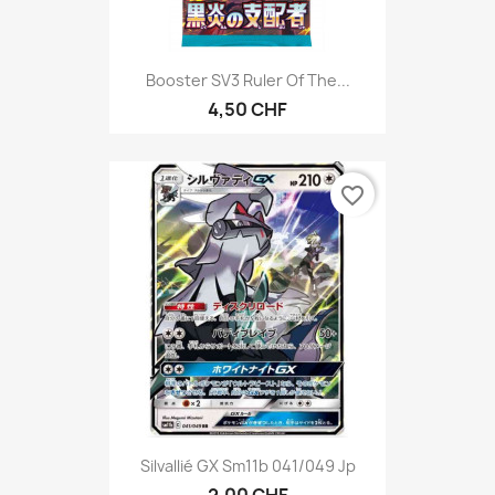
Booster SV3 Ruler Of The...
4,50 CHF
favorite_border
Silvallié GX Sm11b 041/049 Jp
2,00 CHF