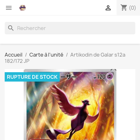
shopping_cart


(0)
search
Accueil
Carte à l'unité
Artikodin de Galar s12a
182/172 JP
RUPTURE DE STOCK