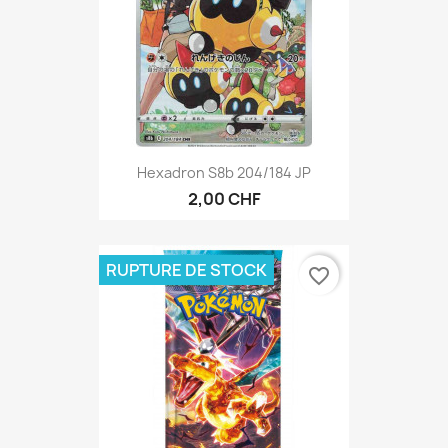
Hexadron S8b 204/184 JP
2,00 CHF
RUPTURE DE STOCK
favorite_border