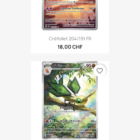
Créfollet 204/191 FR
18,00 CHF
favorite_border