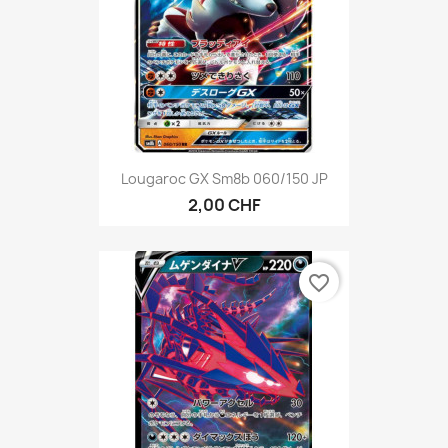
Lougaroc GX Sm8b 060/150 JP
2,00 CHF
favorite_border