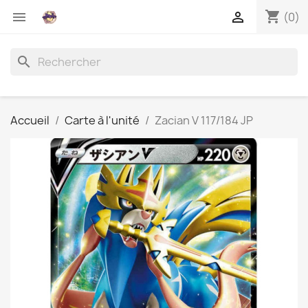
shopping_cart


(0)
search
Accueil
Carte à l'unité
Zacian V 117/184 JP