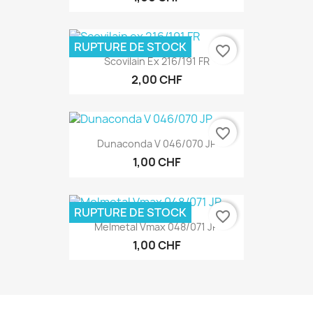
RUPTURE DE STOCK
favorite_border
Scovilain Ex 216/191 FR
2,00 CHF
favorite_border
Dunaconda V 046/070 JP
1,00 CHF
RUPTURE DE STOCK
favorite_border
Melmetal Vmax 048/071 JP
1,00 CHF