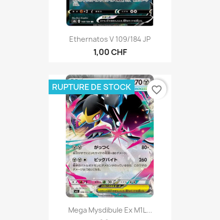
Ethernatos V 109/184 JP
1,00 CHF
RUPTURE DE STOCK
favorite_border
Mega Mysdibule Ex M1L...