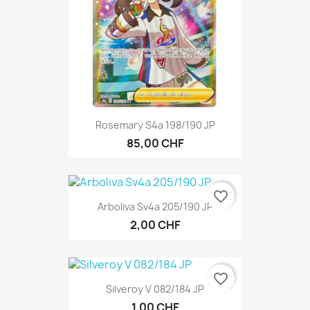
Rosemary S4a 198/190 JP
85,00 CHF
favorite_border
Arboliva Sv4a 205/190 JP
2,00 CHF
favorite_border
Silveroy V 082/184 JP
1,00 CHF