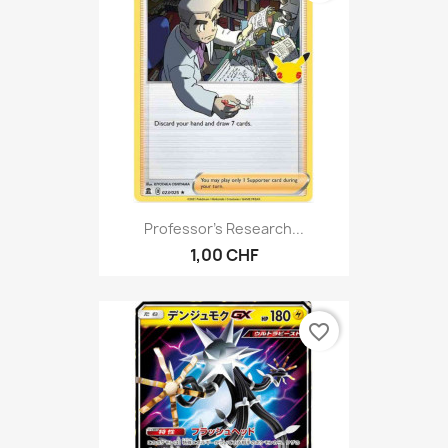
Professor's Research...
1,00 CHF
favorite_border