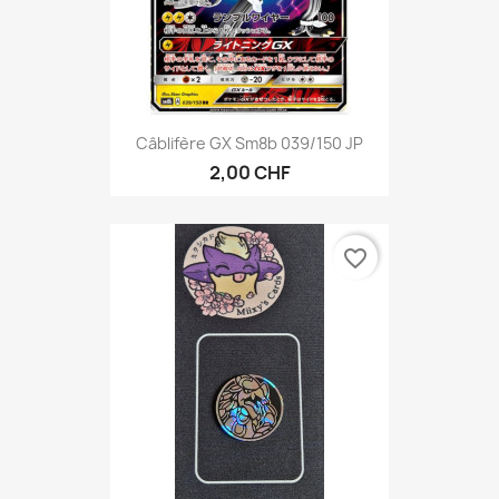
Câblifère GX Sm8b 039/150 JP
2,00 CHF
favorite_border