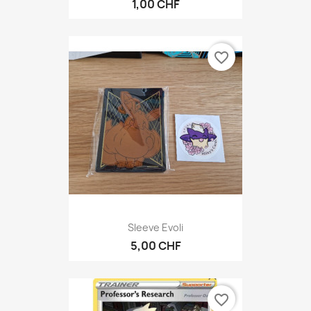
1,00 CHF
favorite_border
Sleeve Evoli
5,00 CHF
favorite_border