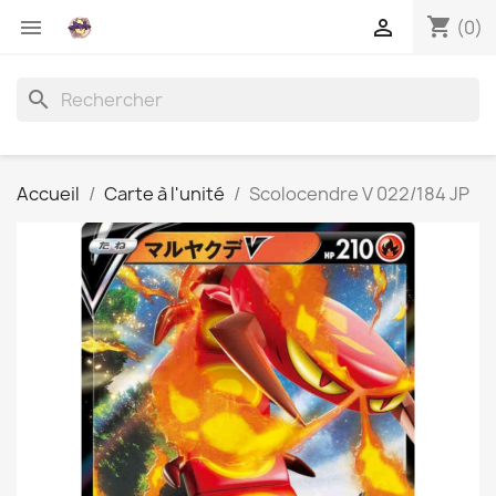
shopping_cart


(0)
search
Accueil
Carte à l'unité
Scolocendre V 022/184 JP