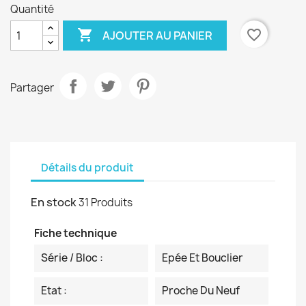
Quantité

favorite_border
AJOUTER AU PANIER
Partager
Détails du produit
En stock
31 Produits
Fiche technique
Série / Bloc :
Epée Et Bouclier
Etat :
Proche Du Neuf