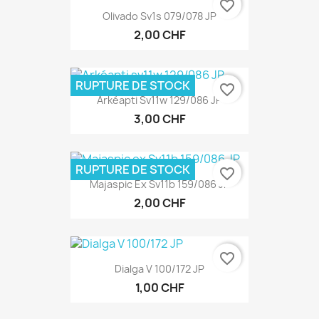
favorite_border
Olivado Sv1s 079/078 JP
2,00 CHF
RUPTURE DE STOCK
favorite_border
Arkéapti Sv11w 129/086 JP
3,00 CHF
RUPTURE DE STOCK
favorite_border
Majaspic Ex Sv11b 159/086 JP
2,00 CHF
favorite_border
Dialga V 100/172 JP
1,00 CHF