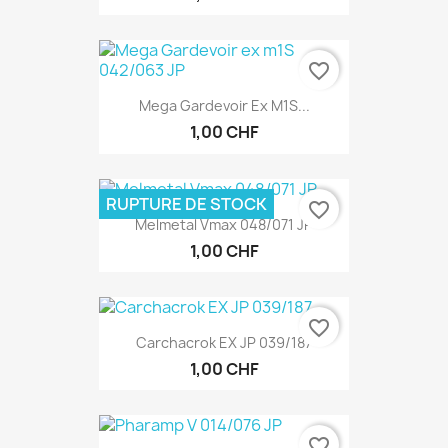
favorite_border
Mega Gardevoir Ex M1S...
1,00 CHF
RUPTURE DE STOCK
favorite_border
Melmetal Vmax 048/071 JP
1,00 CHF
favorite_border
Carchacrok EX JP 039/187
1,00 CHF
favorite_border