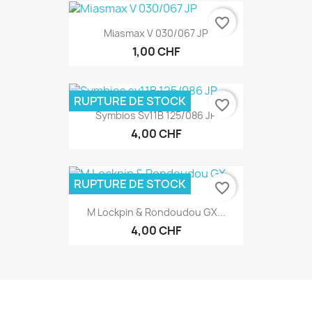
favorite_border
Miasmax V 030/067 JP
1,00 CHF
RUPTURE DE STOCK
favorite_border
Symbios Sv11B 125/086 JP
4,00 CHF
RUPTURE DE STOCK
favorite_border
M Lockpin & Rondoudou GX...
4,00 CHF