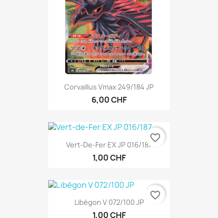
Corvaillus Vmax 249/184 JP
6,00 CHF
favorite_border
Vert-De-Fer EX JP 016/187
1,00 CHF
favorite_border
Libégon V 072/100 JP
1,00 CHF