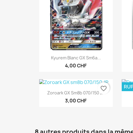
Aperçu rapide

Kyurem Blanc GX Sm6a...
4,00 CHF
RUP
favorite_border
Aperçu rapide

Zoroark GX Sm8b 070/150 JP
3,00 CHF
8 autres produits dans la même