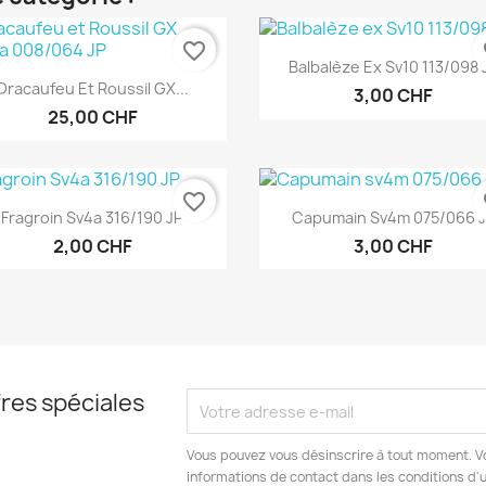
favorite_border
fa
Aperçu rapide

Balbalèze Ex Sv10 113/098 
Aperçu rapide

Dracaufeu Et Roussil GX...
3,00 CHF
25,00 CHF
favorite_border
fa
Aperçu rapide
Aperçu rapide


Fragroin Sv4a 316/190 JP
Capumain Sv4m 075/066 
2,00 CHF
3,00 CHF
res spéciales
Vous pouvez vous désinscrire à tout moment. V
informations de contact dans les conditions d'ut