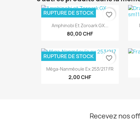
RUPTURE DE STOCK
favorite_border
Aperçu rapide

Amphinobi Et Zoroark GX...
80,00 CHF
RUPTURE DE STOCK
favorite_border
Aperçu rapide

Méga-Nanméouïe Ex 253/217 FR
2,00 CHF
Recevez nos off