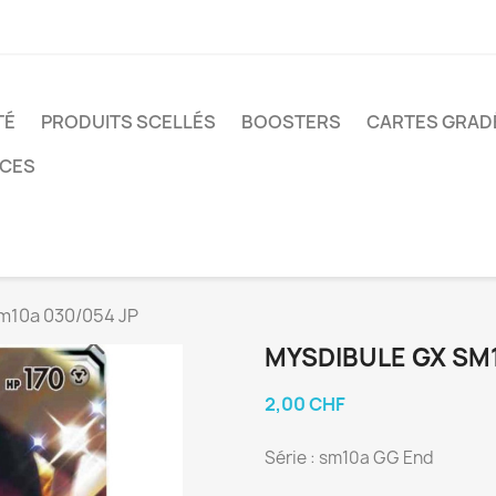
TÉ
PRODUITS SCELLÉS
BOOSTERS
CARTES GRAD
NCES
m10a 030/054 JP
MYSDIBULE GX SM1
2,00 CHF
Série : sm10a GG End