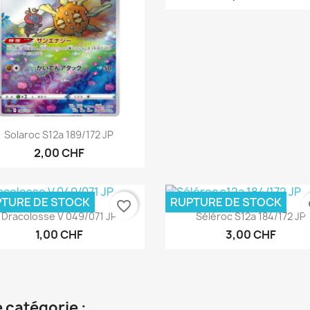
Aperçu rapide

Solaroc S12a 189/172 JP
2,00 CHF
TURE DE STOCK
RUPTURE DE STOCK
favorite_border
fa
Aperçu rapide
Aperçu rapide


Dracolosse V 049/071 JP
Séléroc S12a 184/172 JP
1,00 CHF
3,00 CHF
 catégorie :