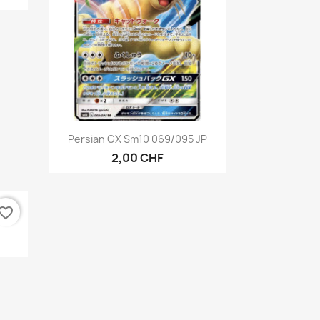
Aperçu rapide

Persian GX Sm10 069/095 JP
2,00 CHF
vorite_border