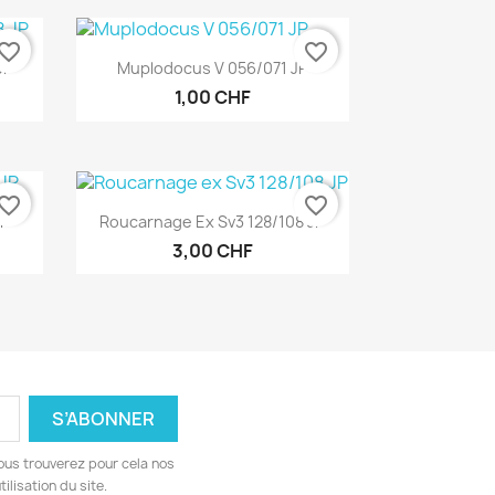
vorite_border
favorite_border
Aperçu rapide

JP
Muplodocus V 056/071 JP
1,00 CHF
vorite_border
favorite_border
Aperçu rapide

JP
Roucarnage Ex Sv3 128/108 JP
3,00 CHF
ous trouverez pour cela nos
ilisation du site.