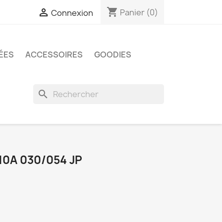
shopping_cart

Panier
(0)
Connexion
ÉES
ACCESSOIRES
GOODIES
search
0A 030/054 JP