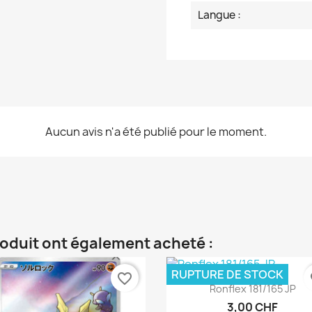
Langue :
Aucun avis n'a été publié pour le moment.
roduit ont également acheté :
RUPTURE DE STOCK
favorite_border
fa
Aperçu rapide

Ronflex 181/165 JP
3,00 CHF