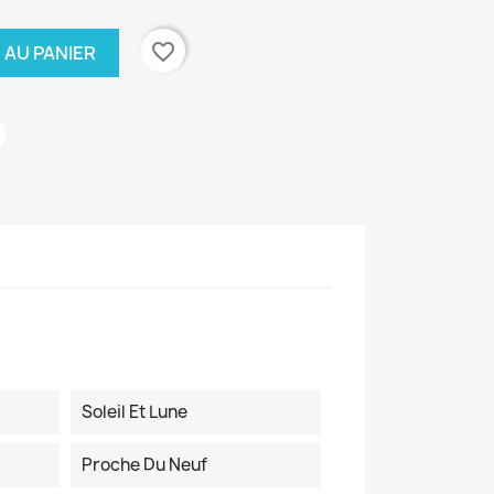
favorite_border
 AU PANIER
Soleil Et Lune
Proche Du Neuf