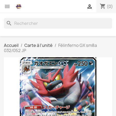
shopping_cart


(0)
search
Accueil
Carte à l'unité
Félinferno GX sm8a
032/052 JP