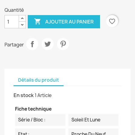
Quantité

favorite_border
AJOUTER AU PANIER
Partager
Détails du produit
En stock
1 Article
Fiche technique
Série / Bloc :
Soleil Et Lune
Etat :
Proche Du Neuf