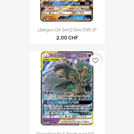
Libégon GX Sm12 044/095 JP
2,00 CHF
favorite_border
Desséliande & Noctunoir GX...