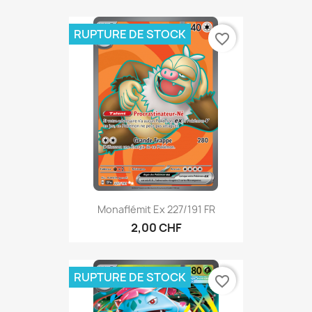
RUPTURE DE STOCK
favorite_border
Monaflémit Ex 227/191 FR
2,00 CHF
RUPTURE DE STOCK
favorite_border