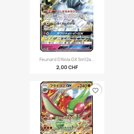
Feunard D'Alola GX Sm12a...
2,00 CHF
favorite_border