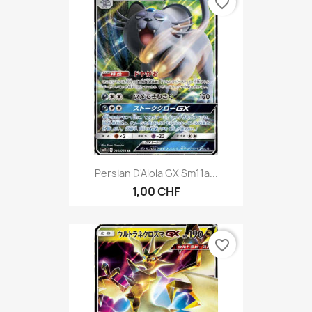
favorite_border
Persian D'Alola GX Sm11a...
1,00 CHF
favorite_border