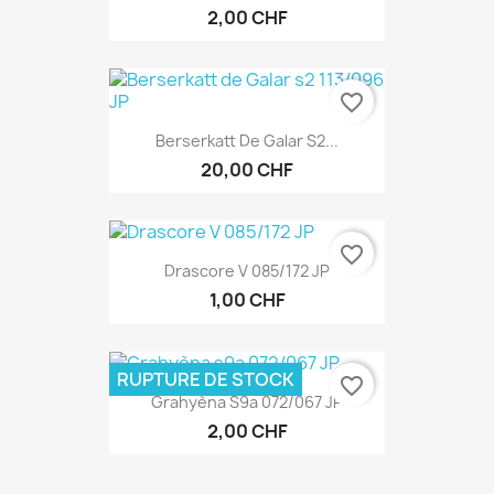
2,00 CHF
favorite_border
Berserkatt De Galar S2...
20,00 CHF
favorite_border
Drascore V 085/172 JP
1,00 CHF
RUPTURE DE STOCK
favorite_border
Grahyèna S9a 072/067 JP
2,00 CHF