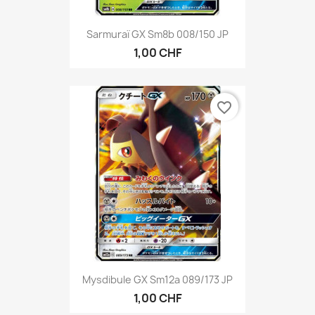
Sarmuraï GX Sm8b 008/150 JP
1,00 CHF
favorite_border
Mysdibule GX Sm12a 089/173 JP
1,00 CHF