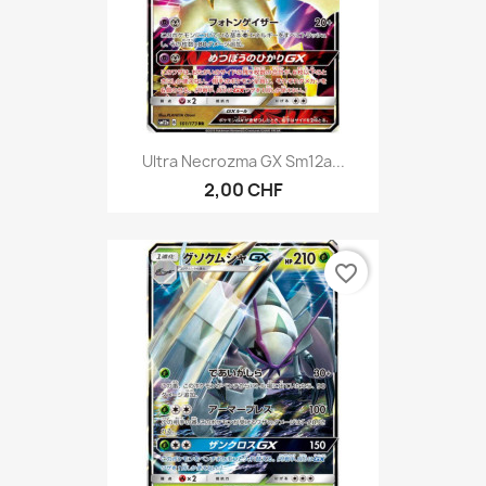
Ultra Necrozma GX Sm12a...
2,00 CHF
favorite_border