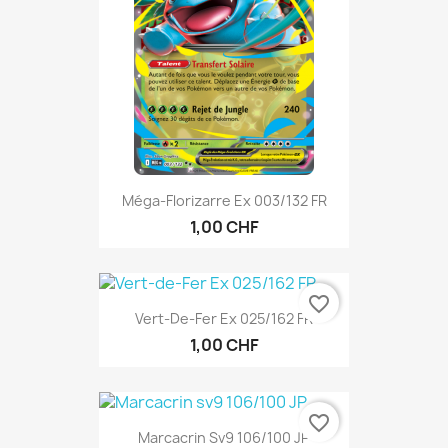
Méga-Florizarre Ex 003/132 FR
1,00 CHF
favorite_border
Vert-De-Fer Ex 025/162 FR
1,00 CHF
favorite_border
Marcacrin Sv9 106/100 JP