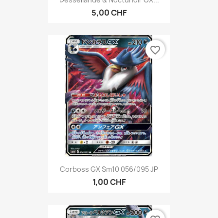
5,00 CHF
favorite_border
Corboss GX Sm10 056/095 JP
1,00 CHF