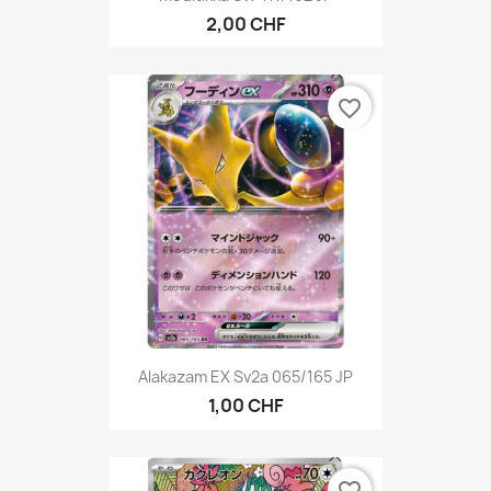
2,00 CHF
favorite_border
Alakazam EX Sv2a 065/165 JP
1,00 CHF
favorite_border