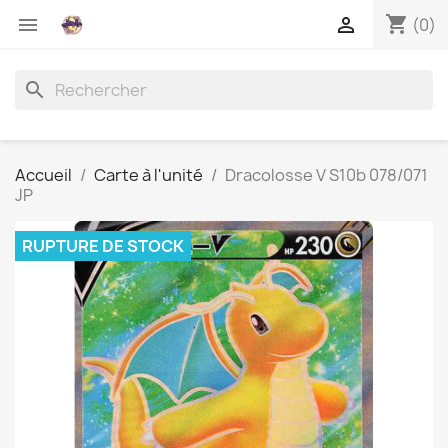
shopping_cart


(0)
search
Accueil
Carte à l'unité
Dracolosse V S10b 078/071
JP
RUPTURE DE STOCK