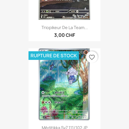
Triopikeur De La Team...
3,00 CHF
RUPTURE DE STOCK
favorite_border
Méditikka Sv7 111/102 JP