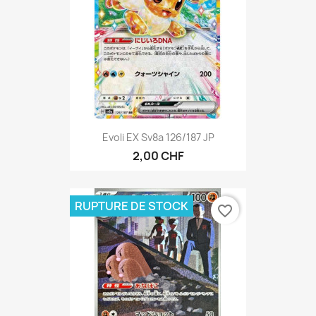
Evoli EX Sv8a 126/187 JP
2,00 CHF
RUPTURE DE STOCK
favorite_border