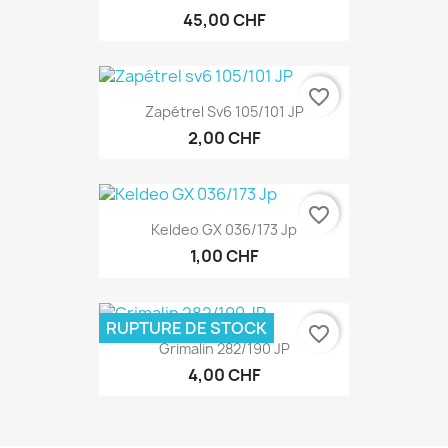
45,00 CHF
favorite_border
Zapétrel Sv6 105/101 JP
2,00 CHF
favorite_border
Keldeo GX 036/173 Jp
1,00 CHF
RUPTURE DE STOCK
favorite_border
Grimalin 282/190 JP
4,00 CHF