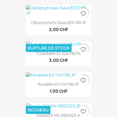
favorite_border
Cléopsytra Ex Sv4a 323/190 JP
2,00 CHF
RUPTURE DE STOCK
favorite_border
Tutankafer Ex 224/182 FR
3,00 CHF
favorite_border
Koraidon EX 114/190 JP
1,00 CHF
NOUVEAU
favorite_border
Yveltal EX XYc 006/023 JP