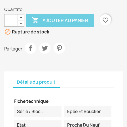
Quantité

favorite_border
AJOUTER AU PANIER

Rupture de stock
Partager
Détails du produit
Fiche technique
Série / Bloc :
Epée Et Bouclier
Etat :
Proche Du Neuf