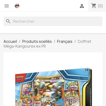
shopping_cart


(0)
search
Accueil
Produits scellés
Français
Coffret
Méga-Kangourex ex FR