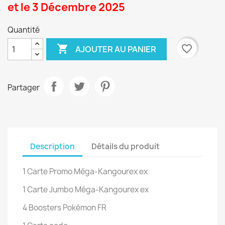
et le 3 Décembre 2025
Quantité

favorite_border
AJOUTER AU PANIER
Partager
Description
Détails du produit
1 Carte Promo Méga-Kangourex ex
1 Carte Jumbo Méga-Kangourex ex
4 Boosters Pokémon FR